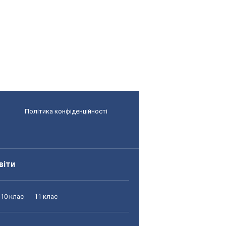
Політика конфіденційності
віти
10 клас
11 клас