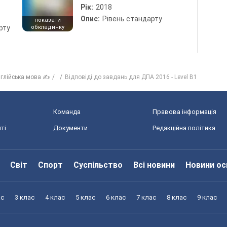
Рік:
2018
Опис:
Рівень стандарту
показати
рту
обкладинку
глійська мова ✍
Відповіді до завдань для ДПА 2016 - Level B1
Команда
Правова інформація
ті
Документи
Редакційна політика
Світ
Спорт
Суспільство
Всі новини
Новини ос
ас
3 клас
4 клас
5 клас
6 клас
7 клас
8 клас
9 клас