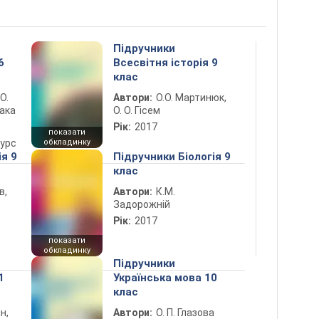
Підручники
6
Всесвітня історія 9
клас
 О.
Автори:
О.О. Мартинюк,
лака
О. О. Гісем
Рік:
2017
показати
курс
обкладинку
ія 9
Підручники Біологія 9
клас
в,
Автори:
К.М.
Задорожній
Рік:
2017
показати
обкладинку
Підручники
1
Українська мова 10
клас
н,
Автори:
О. П. Глазова