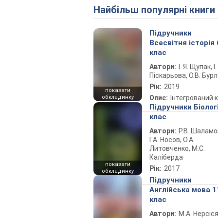
Найбільш популярні книги
Підручники
Всесвітня історія 
клас
Автори:
І. Я. Щупак, І.
Піскарьова, О.В. Бур
Рік:
2019
показати
обкладинку
Опис:
Інтегрований 
Підручники Біолог
клас
Автори:
Р.В. Шаламо
Г.А. Носов, О.А.
Литовченко, М.С.
Каліберда
показати
Рік:
2017
обкладинку
Підручники
Англійська мова 1
клас
Автори:
М.А. Нерсіся