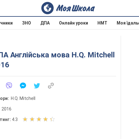
учники
ЗНО
ДПА
Онлайн уроки
НМТ
Моя їдаль
А Англійська мова H.Q. Mitchell
016
тори:
H.Q. Mitchell
:
2016
О
тинг:
4.3
ц
і