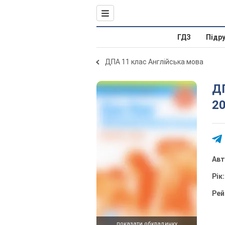
ГДЗ
Підр
ДПА 11 клас Англійська мова
ДП
2
Ав
Рік
Рей
показати обкладинку