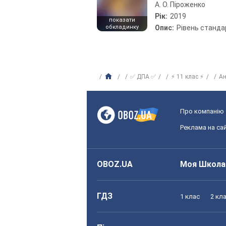
А. О. Піроженко
Рік:
2019
показати
обкладинку
Опис:
Рівень станда
✅ ДПА ✅
⚡ 11 клас ⚡
Ан
Про компанію
Реклама на сай
OBOZ.UA
Моя Школа
ГДЗ
1 клас
2 кл