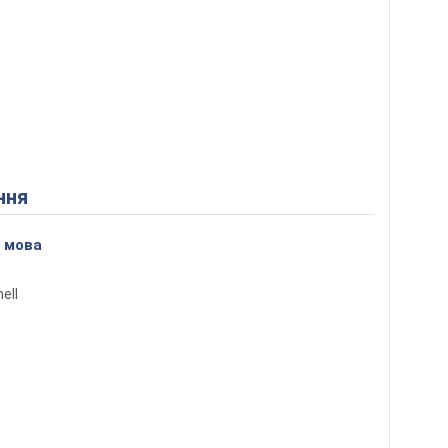
ння
 мова
ell