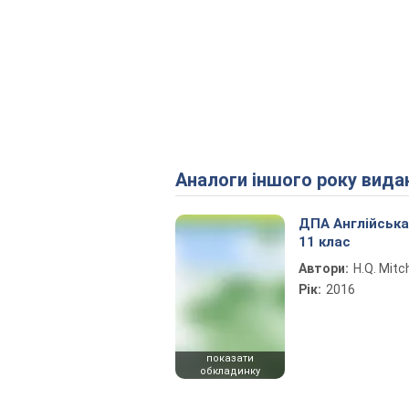
Аналоги іншого року вида
ДПА Англійська
11 клас
Автори:
H.Q. Mitch
Рік:
2016
показати
обкладинку