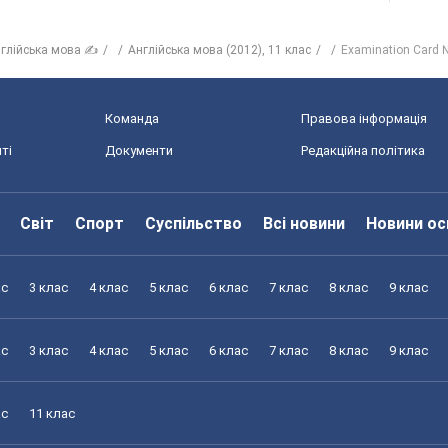
глійська мова ✍
Англійська мова (2012), 11 клас
Examination Card
Команда
Правова інформація
ті
Документи
Редакційна політика
Світ
Спорт
Суспільство
Всі новини
Новини ос
ас
3 клас
4 клас
5 клас
6 клас
7 клас
8 клас
9 клас
ас
3 клас
4 клас
5 клас
6 клас
7 клас
8 клас
9 клас
ас
11 клас