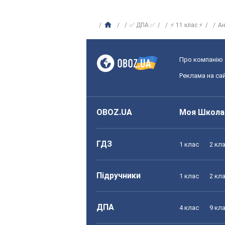
✅ ДПА ✅
⚡ 11 клас ⚡
Ан
Про компанію
Реклама на сай
OBOZ.UA
Моя Школа
ГДЗ
1 клас
2 кл
Підручники
1 клас
2 кл
ДПА
4 клас
9 кл