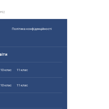
 №92
Політика конфіденційності
віти
10 клас
11 клас
10 клас
11 клас