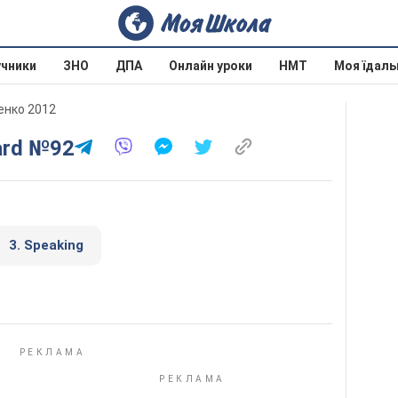
учники
ЗНО
ДПА
Онлайн уроки
НМТ
Моя їдаль
ленко 2012
ard №92
3. Speaking