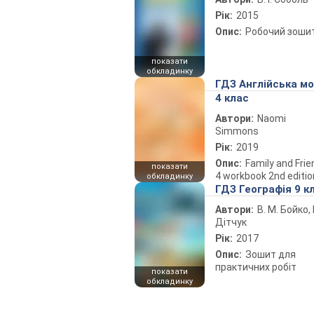
Рік:
2015
Опис:
Робочий зоши
показати
обкладинку
ГДЗ Англійська м
4 клас
Автори:
Naomi
Simmons
Рік:
2019
Опис:
Family and Fri
показати
4 workbook 2nd editio
обкладинку
ГДЗ Географія 9 к
Автори:
В. М. Бойко, І
Дітчук
Рік:
2017
Опис:
Зошит для
практичних робіт
показати
обкладинку