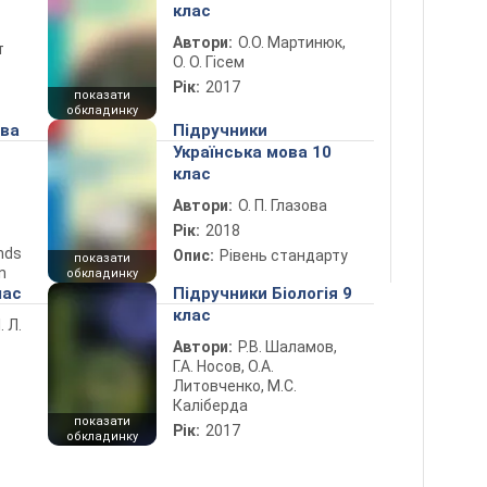
клас
Автори:
О.О. Мартинюк,
т
О. О. Гісем
Рік:
2017
показати
обкладинку
ова
Підручники
Українська мова 10
клас
Автори:
О. П. Глазова
Рік:
2018
ends
Опис:
Рівень стандарту
показати
n
обкладинку
лас
Підручники Біологія 9
клас
. Л.
Автори:
Р.В. Шаламов,
Г.А. Носов, О.А.
Литовченко, М.С.
Каліберда
показати
Рік:
2017
обкладинку