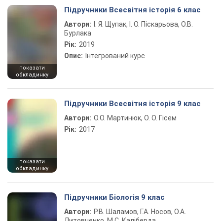
Підручники Всесвітня історія 6 клас
Автори:
І. Я. Щупак, І. О. Піскарьова, О.В.
Бурлака
Рік:
2019
Опис:
Інтегрований курс
показати
обкладинку
Підручники Всесвітня історія 9 клас
Автори:
О.О. Мартинюк, О. О. Гісем
Рік:
2017
показати
обкладинку
Підручники Біологія 9 клас
Автори:
Р.В. Шаламов, Г.А. Носов, О.А.
Литовченко, М.С. Каліберда