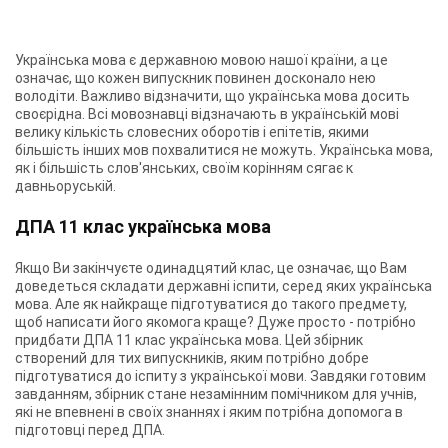
Українська мова є державною мовою нашої країни, а це
означає, що кожен випускник повинен досконало нею
володіти. Важливо відзначити, що українська мова досить
своєрідна. Всі мовознавці відзначають в українській мові
велику кількість словесних оборотів і епітетів, якими
більшість інших мов похвалитися не можуть. Українська мова,
як і більшість слов'янських, своїм корінням сягає к
давньоруській.
ДПА 11 клас українська мова
Якщо Ви закінчуєте одинадцятий клас, це означає, що Вам
доведеться складати державні іспити, серед яких українська
мова. Але як найкраще підготуватися до такого предмету,
щоб написати його якомога краще? Дуже просто - потрібно
придбати ДПА 11 клас українська мова. Цей збірник
створений для тих випускників, яким потрібно добре
підготуватися до іспиту з української мови. Завдяки готовим
завданням, збірник стане незамінним помічником для учнів,
які не впевнені в своїх знаннях і яким потрібна допомога в
підготовці перед ДПА.