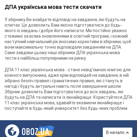
ДПА українська мова тести скачати
У збірнику Ви знайдете відповіді на завдання, які будуть на
іспитах. Це дозволить Вам якісно підготуватися до будь-
якого із завдань і добре його написати. Ми постійно уважно
стежимо за всіма оновленнями в освітній програмі, і кожний
наступний навчальний рік вносимо корективи в збірники, щоб
вони максимально точно відповідали завданням на ДПА.
Саме завдяки цьому наші збірники ДПА українська мова
тести є найбільш популярними на ринку.
ДПА 11 клас українська мова - стане невід'ємною книгою для
кожного випускника, адже крім відповідей на завдання, в ній
зібрано безліч правил і граматичних правил, які стануть в
нагоді і будуть актуальні навіть після завершення школи.
Збірник дозволить Вам підготуватися до всіх завдань, які
будуть на ДПА та написати їх якнайкраще. Користуйтеся ДПА
11 клас українська мова, здавайте екзамени якнайкраще і
поступайте в будь-який університет без будь-яких проблем.
В начало