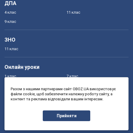
ДПА
4 клас
11 клас
9 клас
ЗНО
11 клас
Онлайн уроки
1 клас
7 клас
2 клас
8 клас
Разом з нашими партнерами сайт OBOZ.UA використовує
файли cookie, щоб забезпечити належну роботу сайту, а
3 клас
9 клас
контент та реклама відповідали вашим інтересам.
4 клас
10 клас
5 клас
11 клас
Прийняти
6 клас