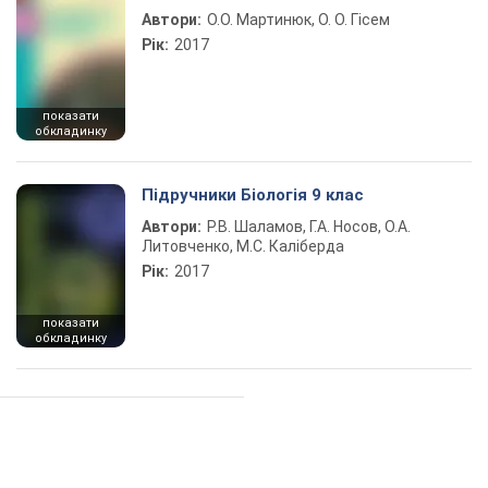
Автори:
О.О. Мартинюк, О. О. Гісем
Рік:
2017
показати
обкладинку
Підручники Біологія 9 клас
Автори:
Р.В. Шаламов, Г.А. Носов, О.А.
Литовченко, М.С. Каліберда
Рік:
2017
показати
обкладинку