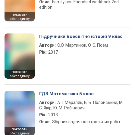
Опис:
Family and Friends 4 workbook 2nd
edition
показати
обкладинку
Підручники Всесвітня історія 9 клас
Автори:
О.О. Мартинюк, О. О. Гісем
Рік:
2017
показати
обкладинку
ГДЗ Математика 5 клас
Автори:
А. Г. Мерзляк, В. Б. Полонський, М.
С. Якір, Ю. М. Рабінович
Рік:
2013
Опис:
Збірник задач і контрольних робіт
показати
обкладинку