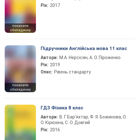
Рік:
2017
показати
обкладинку
Підручники Англійська мова 11 клас
Автори:
М.А. Нерсісян, А. О. Піроженко
Рік:
2019
Опис:
Рівень стандарту
показати
обкладинку
ГДЗ Фізика 8 клас
Автори:
В. Г. Бар’яхтар, Ф. Я. Божинова, О.
О. Кірюхіна, С. О. Довгий
Рік:
2016