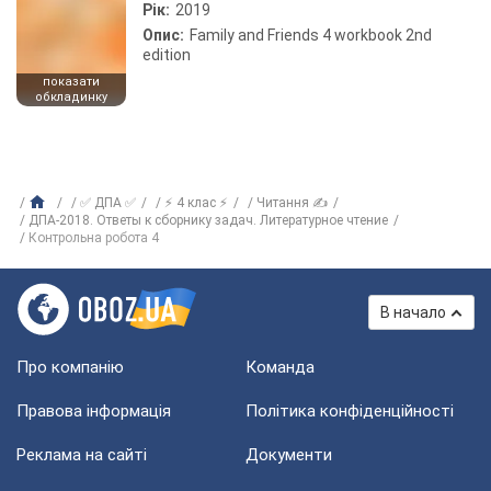
Рік:
2019
Опис:
Family and Friends 4 workbook 2nd
edition
показати
обкладинку
✅ ДПА ✅
⚡ 4 клас ⚡
Читання ✍
ДПА-2018. Ответы к сборнику задач. Литературное чтение
Контрольна робота 4
В начало
Про компанію
Команда
Правова інформація
Політика конфіденційності
Реклама на сайті
Документи