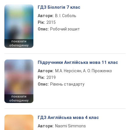
ГДЗ Біологія 7 клас
Автори:
В. І. Соболь
Рік:
2015
Опис:
Робочий зошит
показати
обкладинку
Підручники Англійська мова 11 клас
Автори:
М.А. Нерсісян, А. О. Піроженко
Рік:
2019
Опис:
Рівень стандарту
показати
обкладинку
ГДЗ Англійська мова 4 клас
Автори:
Naomi Simmons