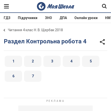
ГДЗ
Підручники
ЗНО
ДПА
Онлайн уроки
НМ
Читання 4 клас Н. В. Щербак 2018
Раздел Контрольна робота 4
1
2
3
4
5
6
7