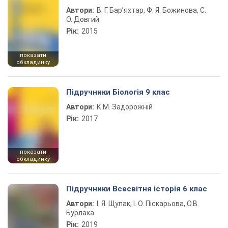
Автори:
В. Г. Бар’яхтар, Ф. Я. Божинова, С.
О. Довгий
Рік:
2015
показати
обкладинку
Підручники Біологія 9 клас
Автори:
К.М. Задорожній
Рік:
2017
показати
обкладинку
Підручники Всесвітня історія 6 клас
Автори:
І. Я. Щупак, І. О. Піскарьова, О.В.
Бурлака
Рік:
2019