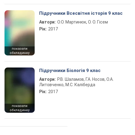
Підручники Всесвітня історія 9 клас
Автори:
О.О. Мартинюк, О. О. Гісем
Рік:
2017
показати
обкладинку
Підручники Біологія 9 клас
Автори:
Р.В. Шаламов, Г.А. Носов, О.А.
Литовченко, М.С. Каліберда
Рік:
2017
показати
обкладинку