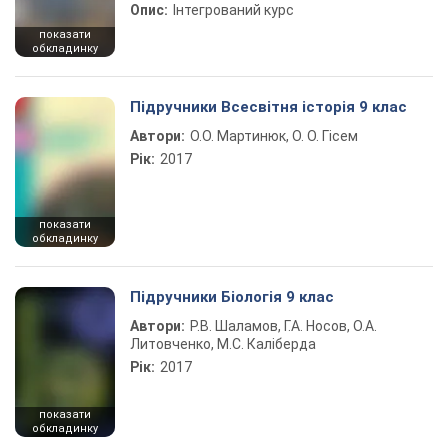
Опис:
Інтегрований курс
показати
обкладинку
Підручники Всесвітня історія 9 клас
Автори:
О.О. Мартинюк, О. О. Гісем
Рік:
2017
показати
обкладинку
Підручники Біологія 9 клас
Автори:
Р.В. Шаламов, Г.А. Носов, О.А.
Литовченко, М.С. Каліберда
Рік:
2017
показати
обкладинку