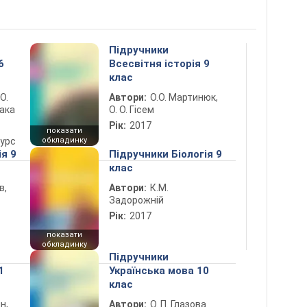
Підручники
6
Всесвітня історія 9
клас
 О.
Автори:
О.О. Мартинюк,
лака
О. О. Гісем
Рік:
2017
показати
курс
обкладинку
ія 9
Підручники Біологія 9
клас
в,
Автори:
К.М.
Задорожній
Рік:
2017
показати
обкладинку
Підручники
1
Українська мова 10
клас
н,
Автори:
О. П. Глазова