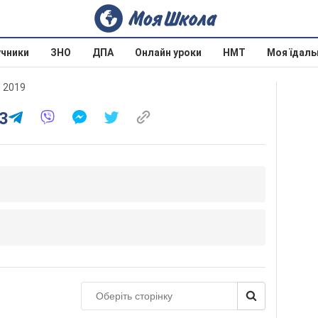
учники
ЗНО
ДПА
Онлайн уроки
НМТ
Моя їдаль
 2019
3