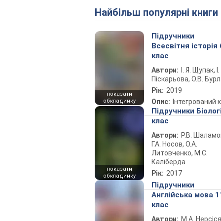
Найбільш популярні книги
Підручники
Всесвітня історія 
клас
Автори:
І. Я. Щупак, І.
Піскарьова, О.В. Бур
Рік:
2019
показати
обкладинку
Опис:
Інтегрований 
Підручники Біолог
клас
Автори:
Р.В. Шаламо
Г.А. Носов, О.А.
Литовченко, М.С.
Каліберда
показати
Рік:
2017
обкладинку
Підручники
Англійська мова 1
клас
Автори:
М.А. Нерсіся