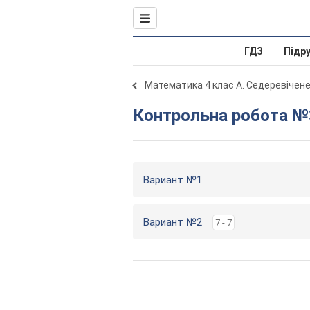
ГДЗ
Підр
Математика 4 клас А. Седеревічене
Контрольна робота №
Вариант №1
Вариант №2
7 - 7