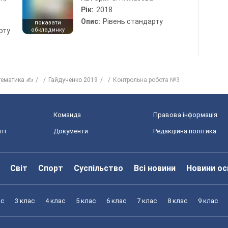
Рік:
2018
Опис:
Рівень стандарту
показати
рту
обкладинку
тематика ✍
Гайдученко 2019
Контрольна робота №3
Команда
Правова інформація
ті
Документи
Редакційна політика
Світ
Спорт
Суспільство
Всі новини
Новини ос
ас
3 клас
4 клас
5 клас
6 клас
7 клас
8 клас
9 клас