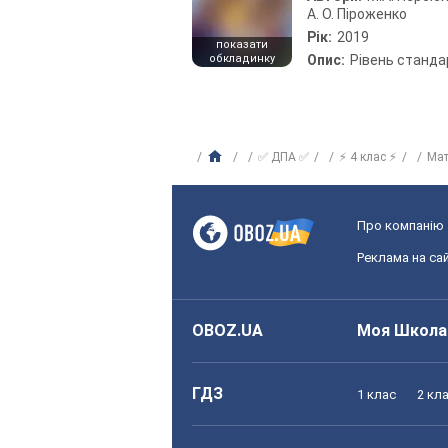
А. О. Піроженко
Рік:
2019
показати
обкладинку
Опис:
Рівень станда
✅ ДПА ✅
⚡ 4 клас ⚡
Ма
Про компанію
Реклама на сай
OBOZ.UA
Моя Школа
ГДЗ
1 клас
2 кл