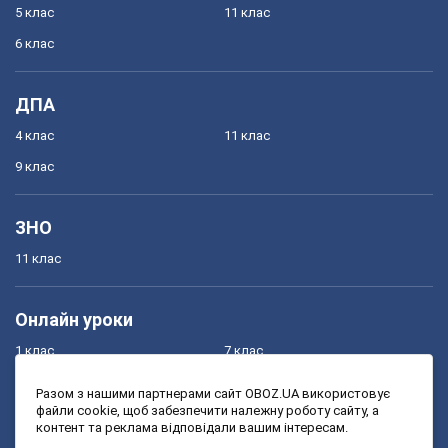
5 клас
11 клас
6 клас
ДПА
4 клас
11 клас
9 клас
ЗНО
11 клас
Онлайн уроки
1 клас
7 клас
2 клас
8 клас
Разом з нашими партнерами сайт OBOZ.UA використовує
файли cookie, щоб забезпечити належну роботу сайту, а
3 клас
9 клас
контент та реклама відповідали вашим інтересам.
4 клас
10 клас