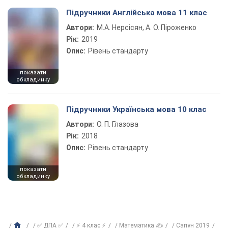
Підручники Англійська мова 11 клас
Автори:
М.А. Нерсісян, А. О. Піроженко
Рік:
2019
Опис:
Рівень стандарту
показати
обкладинку
Підручники Українська мова 10 клас
Автори:
О. П. Глазова
Рік:
2018
Опис:
Рівень стандарту
показати
обкладинку
✅ ДПА ✅
⚡ 4 клас ⚡
Математика ✍
Сапун 2019