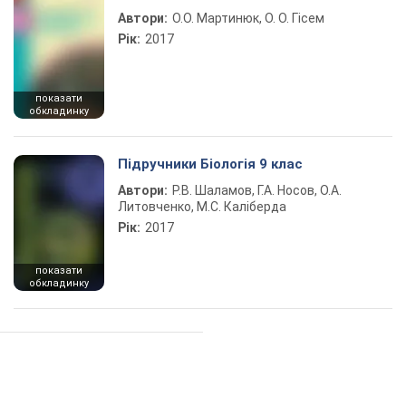
Автори:
О.О. Мартинюк, О. О. Гісем
Рік:
2017
показати
обкладинку
Підручники Біологія 9 клас
Автори:
Р.В. Шаламов, Г.А. Носов, О.А.
Литовченко, М.С. Каліберда
Рік:
2017
показати
обкладинку