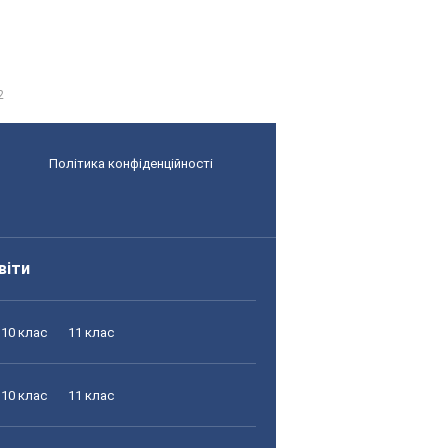
2
Політика конфіденційності
віти
10 клас
11 клас
10 клас
11 клас