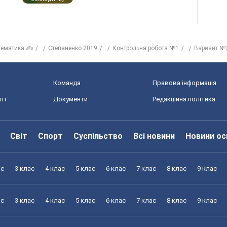
тематика ✍
Степаненко 2019
Контрольна робота №1
Вариант №
Команда
Правова інформація
ті
Документи
Редакційна політика
Світ
Спорт
Суспільство
Всі новини
Новини ос
ас
3 клас
4 клас
5 клас
6 клас
7 клас
8 клас
9 клас
ас
3 клас
4 клас
5 клас
6 клас
7 клас
8 клас
9 клас