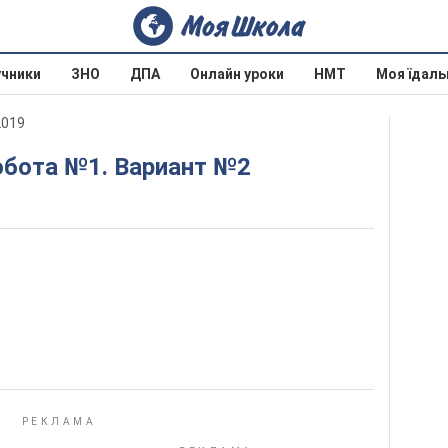
учники
ЗНО
ДПА
Онлайн уроки
НМТ
Моя їдаль
2019
обота №1. Вариант №2