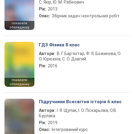
С. Якір, Ю. М. Рабінович
Рік:
2013
Опис:
Збірник задач і контрольних робіт
показати
обкладинку
ГДЗ Фізика 8 клас
Автори:
В. Г. Бар’яхтар, Ф. Я. Божинова, О.
О. Кірюхіна, С. О. Довгий
Рік:
2016
показати
обкладинку
Підручники Всесвітня історія 6 клас
Автори:
І. Я. Щупак, І. О. Піскарьова, О.В.
Бурлака
Рік:
2019
Опис:
Інтегрований курс