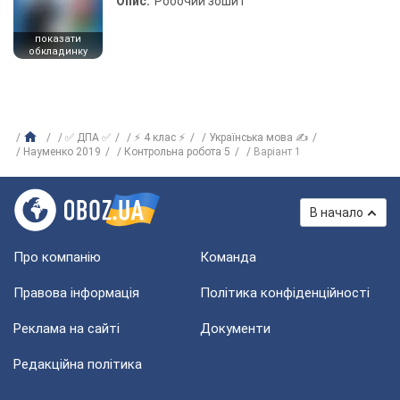
Опис:
Робочий зошит
показати
обкладинку
✅ ДПА ✅
⚡ 4 клас ⚡
Українська мова ✍
Науменко 2019
Контрольна робота 5
Варіант 1
В начало
Про компанію
Команда
Правова інформація
Політика конфіденційності
Реклама на сайті
Документи
Редакційна політика