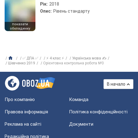
Рік:
2018
Опис:
Рівень стандарту
показати
обкладинку
✅ ДПА ✅
⚡ 4 клас ⚡
Українська мова ✍
Шевченко 2019
Орієнтовна контрольна робота №3
В начало
Про компанію
Команда
Правова інформація
Політика конфіденційності
Реклама на сайті
Документи
Редакційна політика