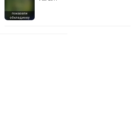
показати
обкладинку