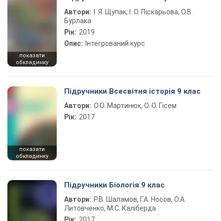
Автори:
І. Я. Щупак, І. О. Піскарьова, О.В.
Бурлака
Рік:
2019
Опис:
Інтегрований курс
показати
обкладинку
Підручники Всесвітня історія 9 клас
Автори:
О.О. Мартинюк, О. О. Гісем
Рік:
2017
показати
обкладинку
Підручники Біологія 9 клас
Автори:
Р.В. Шаламов, Г.А. Носов, О.А.
Литовченко, М.С. Каліберда
Рік:
2017