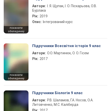
Автори:
І. Я. Щупак, І. О. Піскарьова, О.В.
Бурлака
Рік:
2019
Опис:
Інтегрований курс
показати
обкладинку
Підручники Всесвітня історія 9 клас
Автори:
О.О. Мартинюк, О. О. Гісем
Рік:
2017
показати
обкладинку
Підручники Біологія 9 клас
Автори:
Р.В. Шаламов, Г.А. Носов, О.А.
Литовченко, М.С. Каліберда
Рік:
2017