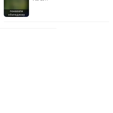
показати
обкладинку