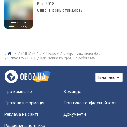
Рік:
2018
Опис:
Рівень стандарту
показати
обкладинку
✅ ДПА ✅
⚡ 4 клас ⚡
Українська мова ✍
Шевченко 2019
Орієнтовна контрольна робота №7
В начало
Про компанію
Команда
Правова інформація
Політика конфіденційності
Реклама на сайті
Документи
Редакційна політика