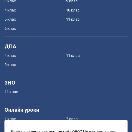
3 клас
9 клас
4 клас
10 клас
5 клас
11 клас
6 клас
ДПА
4 клас
11 клас
9 клас
ЗНО
11 клас
Онлайн уроки
1 клас
7 клас
2 клас
8 клас
Разом з нашими партнерами сайт OBOZ.UA використовує