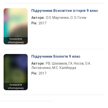
Підручники Всесвітня історія 9 клас
Автори:
О.О. Мартинюк, О. О. Гісем
Рік:
2017
показати
обкладинку
Підручники Біологія 9 клас
Автори:
Р.В. Шаламов, Г.А. Носов, О.А.
Литовченко, М.С. Каліберда
Рік:
2017
показати
обкладинку