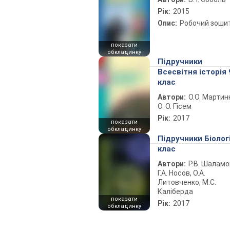
Рік:
2015
Опис:
Робочий зоши
показати
обкладинку
Підручники
Всесвітня історія 
клас
Автори:
О.О. Мартин
О. О. Гісем
Рік:
2017
показати
обкладинку
Підручники Біолог
клас
Автори:
Р.В. Шаламо
Г.А. Носов, О.А.
Литовченко, М.С.
Каліберда
показати
Рік:
2017
обкладинку