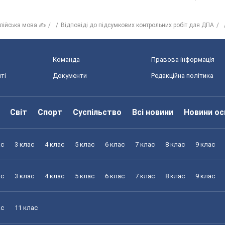
лійська мова ✍
Відповіді до підсумкових контрольних робіт для ДПА
Команда
Правова інформація
ті
Документи
Редакційна політика
Світ
Спорт
Суспільство
Всі новини
Новини ос
ас
3 клас
4 клас
5 клас
6 клас
7 клас
8 клас
9 клас
ас
3 клас
4 клас
5 клас
6 клас
7 клас
8 клас
9 клас
ас
11 клас