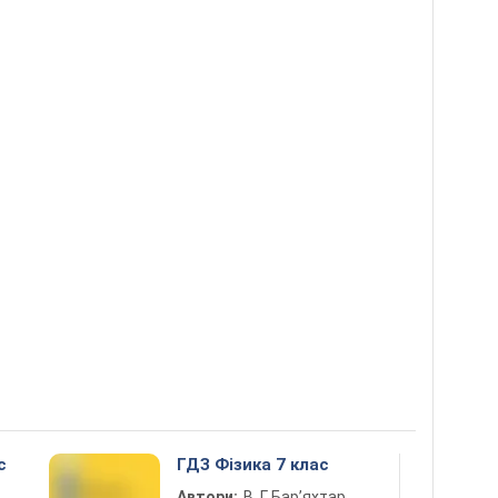
с
ГДЗ Фізика 7 клас
Автори:
В. Г. Бар’яхтар,