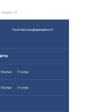
Варіант 23
Політика конфіденційності
віти
10 клас
11 клас
10 клас
11 клас