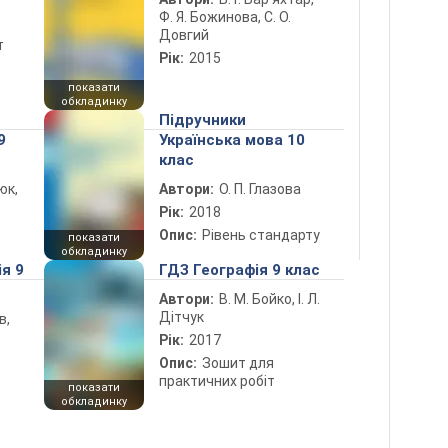
Ф. Я. Божинова, С. О.
Довгий
т
Рік:
2015
показати
обкладинку
Підручники
9
Українська мова 10
клас
юк,
Автори:
О. П. Глазова
Рік:
2018
Опис:
Рівень стандарту
показати
обкладинку
ія 9
ГДЗ Географія 9 клас
Автори:
В. М. Бойко, І. Л.
Дітчук
в,
Рік:
2017
Опис:
Зошит для
практичних робіт
показати
обкладинку