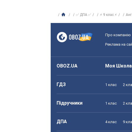
✅ ДПА ✅
⚡ 9 клас ⚡
Анг
Про компанію
Реклама на сай
OBOZ.UA
Моя Школа
ГДЗ
1 клас
2 кл
Підручники
1 клас
2 кл
ДПА
4 клас
9 кл