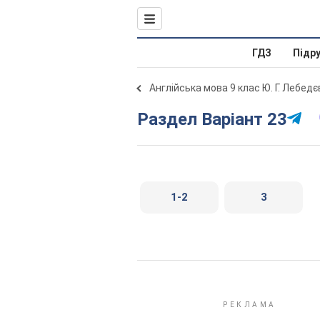
ГДЗ
Підр
Англійська мова 9 клас Ю. Г. Лебед
Раздел Варіант 23
1-2
3