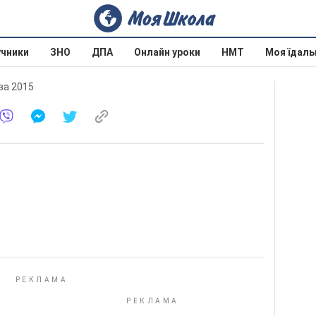
учники
ЗНО
ДПА
Онлайн уроки
НМТ
Моя їдаль
єва 2015