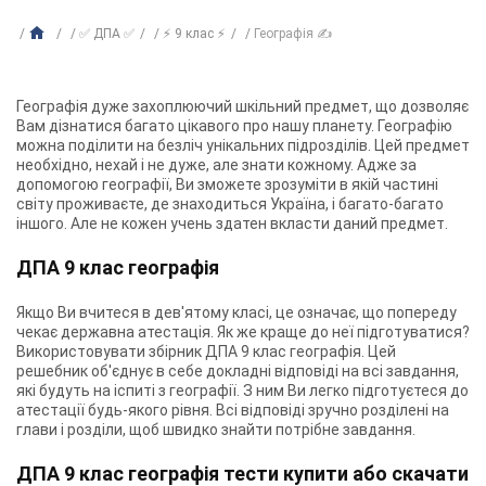
✅ ДПА ✅
⚡ 9 клас ⚡
Географія ✍
Географія дуже захоплюючий шкільний предмет, що дозволяє
Вам дізнатися багато цікавого про нашу планету. Географію
можна поділити на безліч унікальних підрозділів. Цей предмет
необхідно, нехай і не дуже, але знати кожному. Адже за
допомогою географії, Ви зможете зрозуміти в якій частині
світу проживаєте, де знаходиться Україна, і багато-багато
іншого. Але не кожен учень здатен вкласти даний предмет.
ДПА 9 клас географія
Якщо Ви вчитеся в дев'ятому класі, це означає, що попереду
чекає державна атестація. Як же краще до неї підготуватися?
Використовувати збірник ДПА 9 клас географія. Цей
решебник об'єднує в себе докладні відповіді на всі завдання,
які будуть на іспиті з географії. З ним Ви легко підготуєтеся до
атестації будь-якого рівня. Всі відповіді зручно розділені на
глави і розділи, щоб швидко знайти потрібне завдання.
ДПА 9 клас географія тести купити або скачати