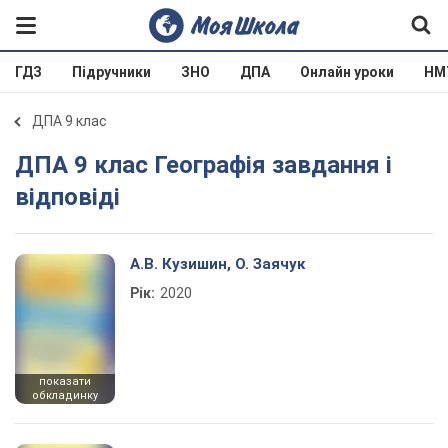
ГДЗ
Підручники
ЗНО
ДПА
Онлайн уроки
НМ
ДПА 9 клас
ДПА 9 клас Географія завдання і
відповіді
А.В. Кузишин, О. Заячук
Рік:
2020
показати
обкладинку