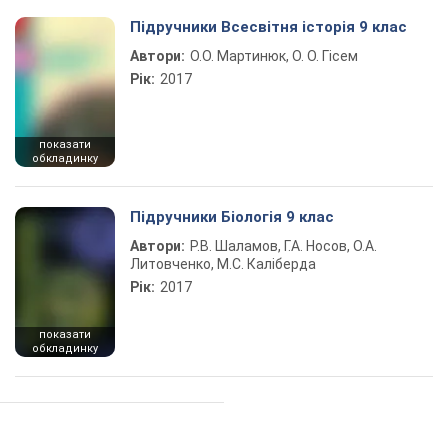
Підручники Всесвітня історія 9 клас
Автори:
О.О. Мартинюк, О. О. Гісем
Рік:
2017
показати
обкладинку
Підручники Біологія 9 клас
Автори:
Р.В. Шаламов, Г.А. Носов, О.А.
Литовченко, М.С. Каліберда
Рік:
2017
показати
обкладинку