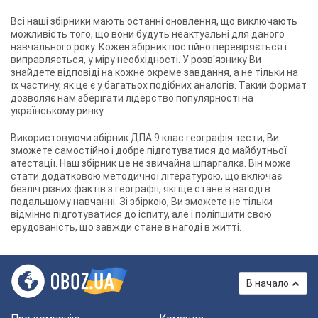
Всі наші збірники мають останні оновлення, що виключають
можливість того, що вони будуть неактуальні для даного
навчального року. Кожен збірник постійно перевіряється і
виправляється, у міру необхідності. У розв'язнику Ви
знайдете відповіді на кожне окреме завдання, а не тільки на
їх частину, як це є у багатьох подібних аналогів. Такий формат
дозволяє нам зберігати лідерство популярності на
українському ринку.
Використовуючи збірник ДПА 9 клас географія тести, Ви
зможете самостійно і добре підготуватися до майбутньої
атестації. Наш збірник це не звичайна шпаргалка. Він може
стати додатковою методичної літературою, що включає
безліч різних фактів з географії, які ще стане в нагоді в
подальшому навчанні. Зі збіркою, Ви зможете не тільки
відмінно підготуватися до іспиту, але і поліпшити свою
ерудованість, що завжди стане в нагоді в житті.
В начало