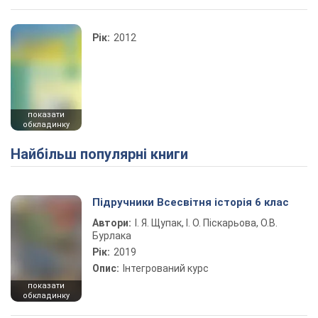
Рік:
2012
показати
обкладинку
Найбільш популярні книги
Підручники Всесвітня історія 6 клас
Автори:
І. Я. Щупак, І. О. Піскарьова, О.В.
Бурлака
Рік:
2019
Опис:
Інтегрований курс
показати
обкладинку