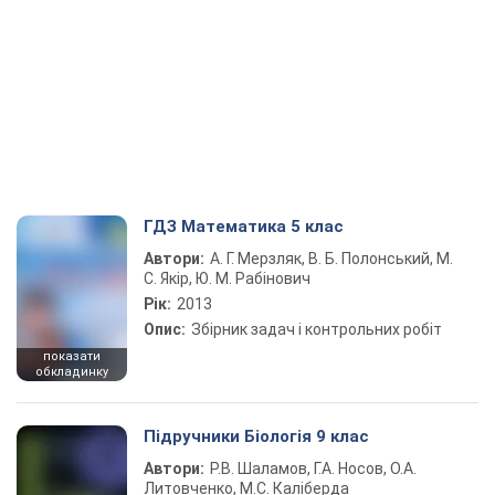
ГДЗ Математика 5 клас
Автори:
А. Г. Мерзляк, В. Б. Полонський, М.
С. Якір, Ю. М. Рабінович
Рік:
2013
Опис:
Збірник задач і контрольних робіт
показати
обкладинку
Підручники Біологія 9 клас
Автори:
Р.В. Шаламов, Г.А. Носов, О.А.
Литовченко, М.С. Каліберда