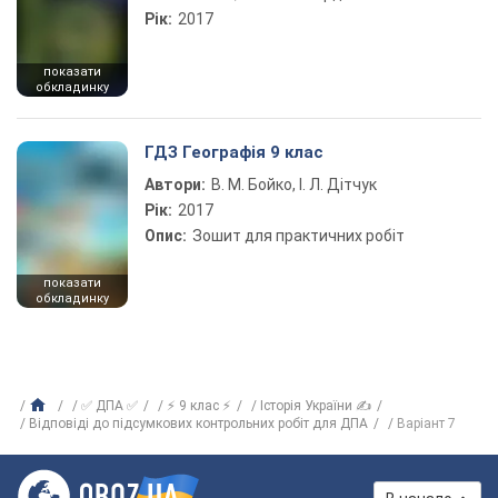
Рік:
2017
показати
обкладинку
ГДЗ Географія 9 клас
Автори:
В. М. Бойко, І. Л. Дітчук
Рік:
2017
Опис:
Зошит для практичних робіт
показати
обкладинку
✅ ДПА ✅
⚡ 9 клас ⚡
Історія України ✍
Відповіді до підсумкових контрольних робіт для ДПА
Варіант 7