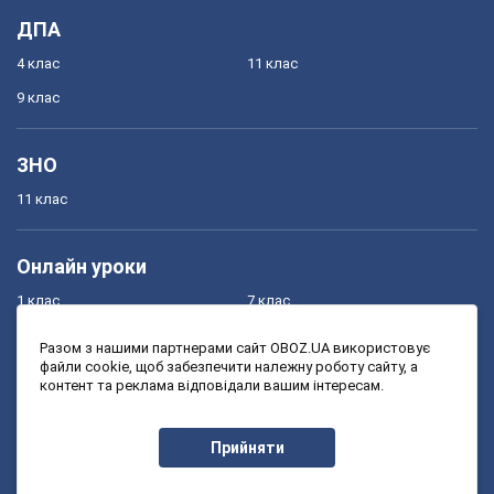
ДПА
4 клас
11 клас
9 клас
ЗНО
11 клас
Онлайн уроки
1 клас
7 клас
2 клас
8 клас
Разом з нашими партнерами сайт OBOZ.UA використовує
файли cookie, щоб забезпечити належну роботу сайту, а
3 клас
9 клас
контент та реклама відповідали вашим інтересам.
4 клас
10 клас
5 клас
11 клас
Прийняти
6 клас