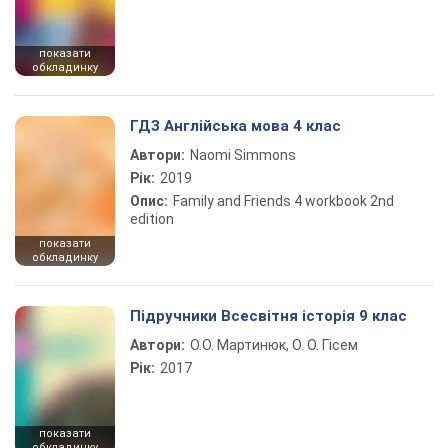
показати
обкладинку
ГДЗ Англійська мова 4 клас
Автори:
Naomi Simmons
Рік:
2019
Опис:
Family and Friends 4 workbook 2nd
edition
показати
обкладинку
Підручники Всесвітня історія 9 клас
Автори:
О.О. Мартинюк, О. О. Гісем
Рік:
2017
показати
обкладинку