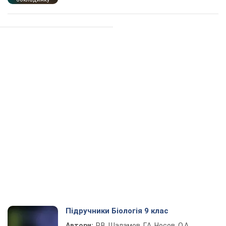
Підручники Біологія 9 клас
Автори:
Р.В. Шаламов, Г.А. Носов, О.А.