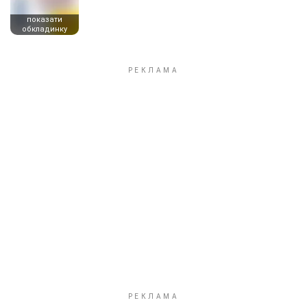
показати
обкладинку