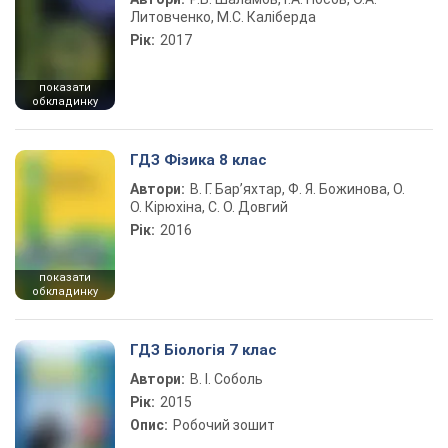
Литовченко, М.С. Каліберда
Рік:
2017
показати
обкладинку
ГДЗ Фізика 8 клас
Автори:
В. Г. Бар’яхтар, Ф. Я. Божинова, О.
О. Кірюхіна, С. О. Довгий
Рік:
2016
показати
обкладинку
ГДЗ Біологія 7 клас
Автори:
В. І. Соболь
Рік:
2015
Опис:
Робочий зошит