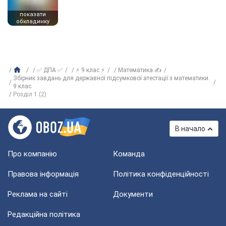
показати
обкладинку
✅ ДПА ✅
⚡ 9 клас ⚡
Математика ✍
Збірник завдань для державної підсумкової атестації з математики.
9 клас
Розділ 1 (2)
В начало
Про компанію
Команда
Правова інформація
Політика конфіденційності
Реклама на сайті
Документи
Редакційна політика