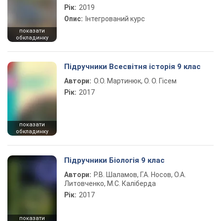
Рік:
2019
Опис:
Інтегрований курс
показати
обкладинку
Підручники Всесвітня історія 9 клас
Автори:
О.О. Мартинюк, О. О. Гісем
Рік:
2017
показати
обкладинку
Підручники Біологія 9 клас
Автори:
Р.В. Шаламов, Г.А. Носов, О.А.
Литовченко, М.С. Каліберда
Рік:
2017
показати