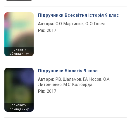
Підручники Всесвітня історія 9 клас
Автори:
О.О. Мартинюк, О. О. Гісем
Рік:
2017
показати
обкладинку
Підручники Біологія 9 клас
Автори:
Р.В. Шаламов, Г.А. Носов, О.А.
Литовченко, М.С. Каліберда
Рік:
2017
показати
обкладинку