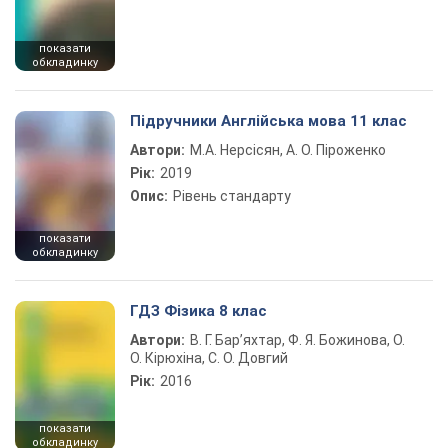
показати
обкладинку
Підручники Англійська мова 11 клас
Автори:
М.А. Нерсісян, А. О. Піроженко
Рік:
2019
Опис:
Рівень стандарту
показати
обкладинку
ГДЗ Фізика 8 клас
Автори:
В. Г. Бар’яхтар, Ф. Я. Божинова, О.
О. Кірюхіна, С. О. Довгий
Рік:
2016
показати
обкладинку