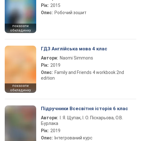
Рік:
2015
Опис:
Робочий зошит
показати
обкладинку
ГДЗ Англійська мова 4 клас
Автори:
Naomi Simmons
Рік:
2019
Опис:
Family and Friends 4 workbook 2nd
edition
показати
обкладинку
Підручники Всесвітня історія 6 клас
Автори:
І. Я. Щупак, І. О. Піскарьова, О.В.
Бурлака
Рік:
2019
Опис:
Інтегрований курс