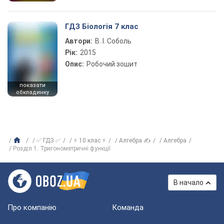
ГДЗ Біологія 7 клас
Автори:
В. І. Соболь
Рік:
2015
Опис:
Робочий зошит
показати
обкладинку
✅ ГДЗ ✅
⚡ 10 клас ⚡
Алгебра ✍
Алгебра
Розділ 1. Тригонометричні функції
В начало
Про компанію
Команда