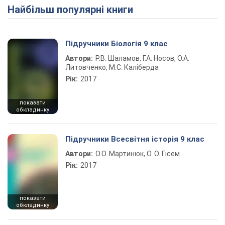
Найбільш популярні книги
Підручники Біологія 9 клас
Автори:
Р.В. Шаламов, Г.А. Носов, О.А.
Литовченко, М.С. Каліберда
Рік:
2017
показати
обкладинку
Підручники Всесвітня історія 9 клас
Автори:
О.О. Мартинюк, О. О. Гісем
Рік:
2017
показати
обкладинку