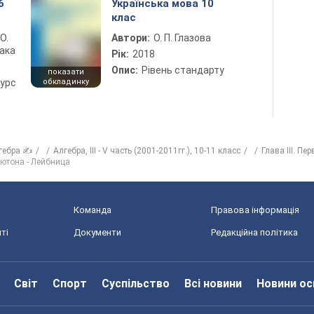
6
Українська мова 10
клас
 О.
Автори:
О. П. Глазова
лака
Рік:
2018
Опис:
Рівень стандарту
показати
курс
обкладинку
гебра ✍
Алгебра, III - V часть (2001-2011гг.), 10-11 класс
Глава III. П
ютона - Лейбница
Команда
Правова інформація
ті
Документи
Редакційна політика
Світ
Спорт
Суспільство
Всі новини
Новини ос