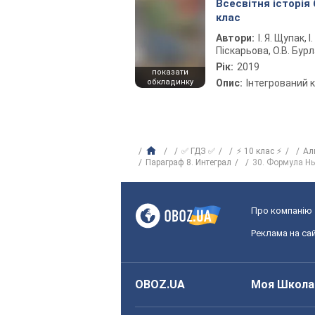
Всесвітня історія 
клас
Автори:
І. Я. Щупак, І.
Піскарьова, О.В. Бур
Рік:
2019
показати
обкладинку
Опис:
Інтегрований 
✅ ГДЗ ✅
⚡ 10 клас ⚡
Ал
Параграф 8. Интеграл
30. Формула Нь
Про компанію
Реклама на сай
OBOZ.UA
Моя Школа