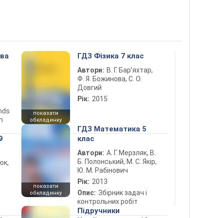
ова
ГДЗ Фізика 7 клас
Автори:
В. Г. Бар’яхтар,
Ф. Я. Божинова, С. О.
Довгий
Рік:
2015
ends
показати
n
обкладинку
ГДЗ Математика 5
9
клас
Автори:
А. Г. Мерзляк, В.
Б. Полонський, М. С. Якір,
юк,
Ю. М. Рабінович
Рік:
2013
показати
Опис:
Збірник задач і
обкладинку
контрольних робіт
Підручники