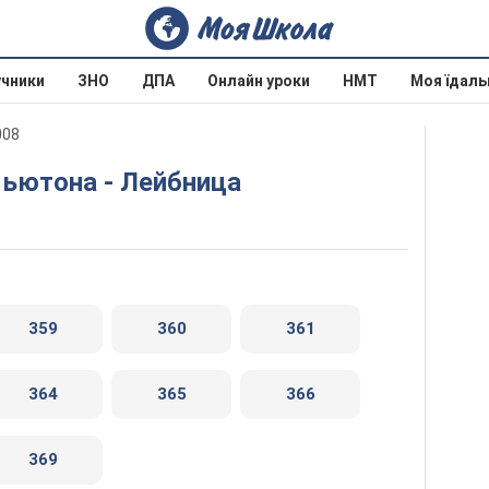
учники
ЗНО
ДПА
Онлайн уроки
НМТ
Моя їдаль
008
Ньютона - Лейбница
359
360
361
364
365
366
369