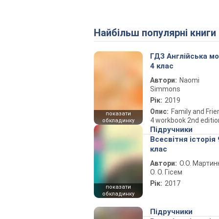
Найбільш популярні книги
ГДЗ Англійська м
4 клас
Автори:
Naomi
Simmons
Рік:
2019
Опис:
Family and Fri
показати
4 workbook 2nd editio
обкладинку
Підручники
Всесвітня історія 
клас
Автори:
О.О. Мартин
О. О. Гісем
Рік:
2017
показати
обкладинку
Підручники