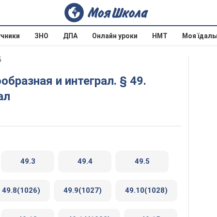
учники
ЗНО
ДПА
Онлайн уроки
НМТ
Моя їдаль
5
ал
49.3
49.4
49.5
49.8(1026)
49.9(1027)
49.10(1028)