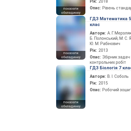
Рік:
2018
Опис:
Рівень станда
показати
обкладинку
ГДЗ Математика 
клас
Автори:
А. Г. Мерзляк
Б. Полонський, М. С. Я
Ю. М. Рабінович
Рік:
2013
показати
Опис:
Збірник задач 
обкладинку
контрольних робіт
ГДЗ Біологія 7 кла
Автори:
В. І. Соболь
Рік:
2015
Опис:
Робочий зоши
показати
обкладинку