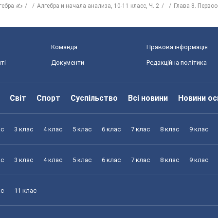
гебра ✍
Алгебра и начала анализа, 10-11 класс, Ч. 2
Глава 8. Первоо
Команда
Правова інформація
ті
Документи
Редакційна політика
Світ
Спорт
Суспільство
Всі новини
Новини ос
ас
3 клас
4 клас
5 клас
6 клас
7 клас
8 клас
9 клас
ас
3 клас
4 клас
5 клас
6 клас
7 клас
8 клас
9 клас
ас
11 клас