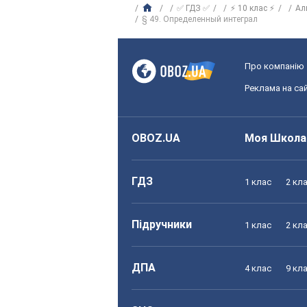
✅ ГДЗ ✅
⚡ 10 клас ⚡
Ал
§ 49. Определенный интеграл
Про компанію
Реклама на сай
OBOZ.UA
Моя Школа
ГДЗ
1 клас
2 кл
Підручники
1 клас
2 кл
ДПА
4 клас
9 кл