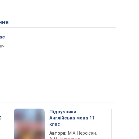
ння
ас
віч
Підручники
0
Англійська мова 11
клас
а
Автори:
М.А. Нерсісян,
А. О. Піроженко