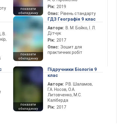
Рік:
2019
рту
показати
обкладинку
Опис:
Рівень стандарту
5
ГДЗ Географія 9 клас
Автори:
В. М. Бойко, І. Л.
Дітчук
, В.
кір,
Рік:
2017
Опис:
Зошит для
практичних робіт
показати
і
обкладинку
с
Підручники Біологія 9
клас
Автори:
Р.В. Шаламов,
Г.А. Носов, О.А.
т
Литовченко, М.С.
Каліберда
показати
Рік:
2017
обкладинку