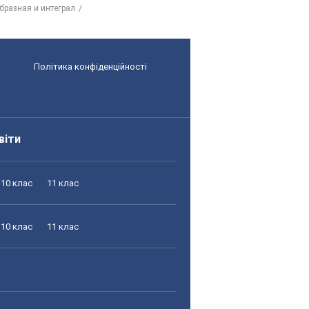
бразная и интеграл
Політика конфіденційності
віти
10 клас
11 клас
10 клас
11 клас