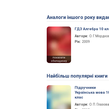
Аналоги іншого року вида
ГДЗ Алгебра 10 кл
Автори:
О. Г. Мордко
Рік:
2009
показати
обкладинку
Найбільш популярні книги
Підручники
Українська мова 1
клас
Автори:
О. П. Глазов