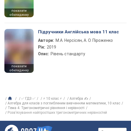
показати
обкладинку
Підручники Англійська мова 11 клас
Автори:
М.А. Нерсісян, А. О. Піроженко
Рік:
2019
Опис:
Рівень стандарту
показати
обкладинку
✅ ГДЗ ✅
⚡ 10 клас ⚡
Алгебра ✍
Алгебра для класів з поглибленим вивченням математики, 10 клас
Тема 4. Тригонометричні рівняння і нерівності
Розв’язування найпростіших тригонометричних нерівностей