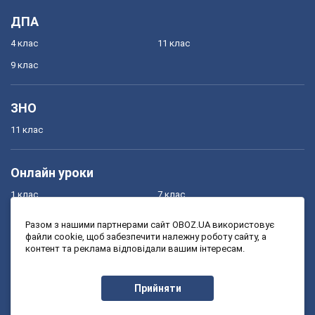
ДПА
4 клас
11 клас
9 клас
ЗНО
11 клас
Онлайн уроки
1 клас
7 клас
2 клас
8 клас
Разом з нашими партнерами сайт OBOZ.UA використовує
файли cookie, щоб забезпечити належну роботу сайту, а
3 клас
9 клас
контент та реклама відповідали вашим інтересам.
4 клас
10 клас
5 клас
11 клас
Прийняти
6 клас