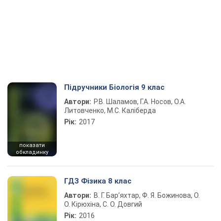
Підручники Біологія 9 клас
Автори:
Р.В. Шаламов, Г.А. Носов, О.А.
Литовченко, М.С. Каліберда
Рік:
2017
показати
обкладинку
ГДЗ Фізика 8 клас
Автори:
В. Г. Бар’яхтар, Ф. Я. Божинова, О.
О. Кірюхіна, С. О. Довгий
Рік:
2016