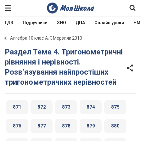
ГДЗ
Підручники
ЗНО
ДПА
Онлайн уроки
НМ
Алгебра 10 клас А. Г. Мерзляк 2010
Раздел Тема 4. Тригонометричні
рівняння і нерівності.
Розв’язування найпростіших
тригонометричних нерівностей
871
872
873
874
875
876
877
878
879
880