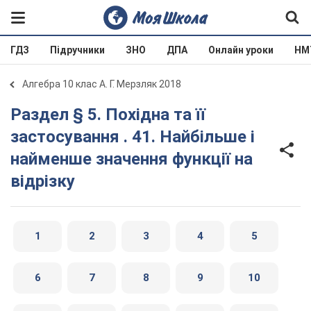
ГДЗ
Підручники
ЗНО
ДПА
Онлайн уроки
НМ
Алгебра 10 клас А. Г. Мерзляк 2018
Раздел § 5. Похідна та її
застосування . 41. Найбільше і
найменше значення функції на
відрізку
1
2
3
4
5
6
7
8
9
10