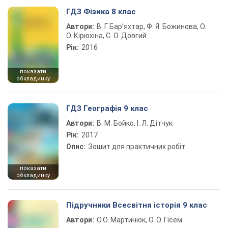
ГДЗ Фізика 8 клас
Автори:
В. Г. Бар’яхтар, Ф. Я. Божинова, О.
О. Кірюхіна, С. О. Довгий
Рік:
2016
показати
обкладинку
ГДЗ Географія 9 клас
Автори:
В. М. Бойко, І. Л. Дітчук
Рік:
2017
Опис:
Зошит для практичних робіт
показати
обкладинку
Підручники Всесвітня історія 9 клас
Автори:
О.О. Мартинюк, О. О. Гісем