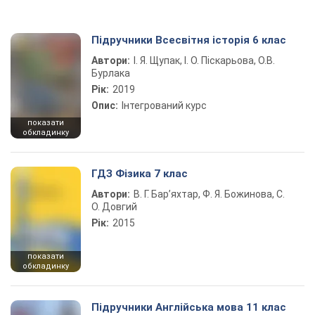
Підручники Всесвітня історія 6 клас
Автори:
І. Я. Щупак, І. О. Піскарьова, О.В.
Бурлака
Рік:
2019
Опис:
Інтегрований курс
показати
обкладинку
ГДЗ Фізика 7 клас
Автори:
В. Г. Бар’яхтар, Ф. Я. Божинова, С.
О. Довгий
Рік:
2015
показати
обкладинку
Підручники Англійська мова 11 клас