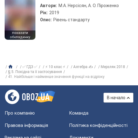
Автори:
М.А. Нерсісян, А. О. Піроженко
Рік:
2019
Опис:
Рівень стандарту
показати
обкладинку
✅ ГДЗ ✅
⚡ 10 клас ⚡
Алгебра ✍
Мерзляк 2018
§ 5. Похідна та її застосування
41. Найбільше і найменше значення функції на відрізку
В начало
Про компанію
Команда
Правова інформація
Політика конфіденційності
Реклама на сайті
Документи