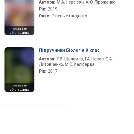
Автори:
М.А. Нерсісян, А. О. Піроженко
Рік:
2019
Опис:
Рівень стандарту
показати
обкладинку
Підручники Біологія 9 клас
Автори:
Р.В. Шаламов, Г.А. Носов, О.А.
Литовченко, М.С. Каліберда
Рік:
2017
показати
обкладинку