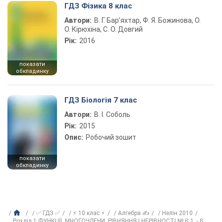
ГДЗ Фізика 8 клас
Автори:
В. Г. Бар’яхтар, Ф. Я. Божинова, О.
О. Кірюхіна, С. О. Довгий
Рік:
2016
показати
обкладинку
ГДЗ Біологія 7 клас
Автори:
В. І. Соболь
Рік:
2015
Опис:
Робочий зошит
показати
обкладинку
✅ ГДЗ ✅
⚡ 10 клас ⚡
Алгебра ✍
Нелін 2010
Розділ 1 ФУНКЦІЇ, МНОГОЧЛЕНИ, РІВНЯННЯ І НЕРІВНОСТІ № § 1. - §