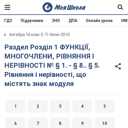
ГДЗ
Підручники
ЗНО
ДПА
Онлайн уроки
НМ
Алгебра 10 клас Є. П. Нелін 2010
Раздел Розділ 1 ФУНКЦІЇ,
МНОГОЧЛЕНИ, РІВНЯННЯ І
НЕРІВНОСТІ № § 1. - § 8.. § 5.
Рівняння і нерівності, що
містять знак модуля
1
2
3
4
5
6
7
8
9
10