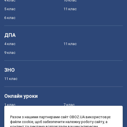
4 клас
10 клас
5 клас
11 клас
6 клас
ДПА
4 клас
11 клас
9 клас
ЗНО
11 клас
Онлайн уроки
1 клас
7 клас
2 клас
8 клас
Разом з нашими партнерами сайт OBOZ.UA використовує
файли cookie, щоб забезпечити належну роботу сайту, а
3 клас
9 клас
контент та реклама відповідали вашим інтересам.