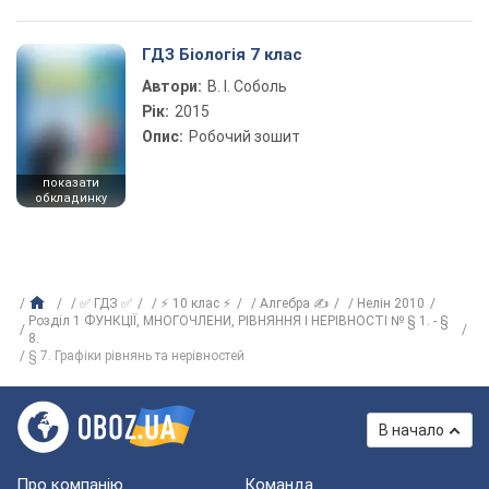
ГДЗ Біологія 7 клас
Автори:
В. І. Соболь
Рік:
2015
Опис:
Робочий зошит
показати
обкладинку
✅ ГДЗ ✅
⚡ 10 клас ⚡
Алгебра ✍
Нелін 2010
Розділ 1 ФУНКЦІЇ, МНОГОЧЛЕНИ, РІВНЯННЯ І НЕРІВНОСТІ № § 1. - §
8.
§ 7. Графіки рівнянь та нерівностей
В начало
Про компанію
Команда