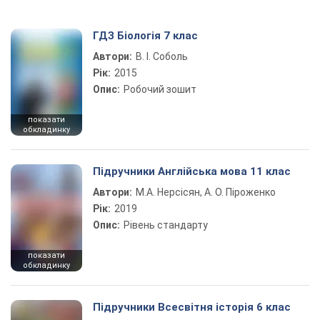
ГДЗ Біологія 7 клас
Автори:
В. І. Соболь
Рік:
2015
Опис:
Робочий зошит
показати
обкладинку
Підручники Англійська мова 11 клас
Автори:
М.А. Нерсісян, А. О. Піроженко
Рік:
2019
Опис:
Рівень стандарту
показати
обкладинку
Підручники Всесвітня історія 6 клас