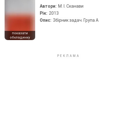
Автори:
М. І. Сканави
Рік:
2013
Опис:
Збірник задач. Група А
показати
обкладинку