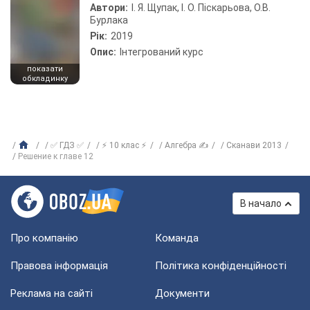
Автори:
І. Я. Щупак, І. О. Піскарьова, О.В.
Бурлака
Рік:
2019
Опис:
Інтегрований курс
показати
обкладинку
✅ ГДЗ ✅
⚡ 10 клас ⚡
Алгебра ✍
Сканави 2013
Решение к главе 12
В начало
Про компанію
Команда
Правова інформація
Політика конфіденційності
Реклама на сайті
Документи