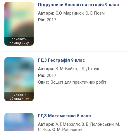
Підручники Всесвітня історія 9 клас
Автори:
О.О. Мартинюк, О. О. Гісем
Рік:
2017
показати
обкладинку
ГДЗ Географія 9 клас
Автори:
В. М. Бойко, І. Л. Дітчук
Рік:
2017
Опис:
Зошит для практичних робіт
показати
обкладинку
ГДЗ Математика 5 клас
Автори:
А. Г. Мерзляк, В. Б. Полонський, М.
С. Якір, Ю. М. Рабінович