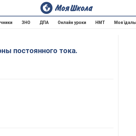
учники
ЗНО
ДПА
Онлайн уроки
НМТ
Моя їдаль