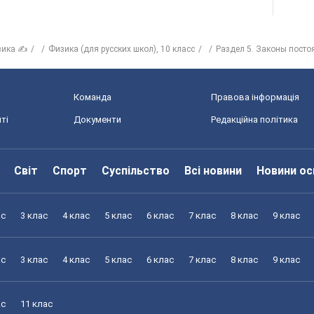
зика ✍
Физика (для русских школ), 10 класс
Раздел 5. Законы посто
Команда
Правова інформація
ті
Документи
Редакційна політика
Світ
Спорт
Суспільство
Всі новини
Новини ос
ас
3 клас
4 клас
5 клас
6 клас
7 клас
8 клас
9 клас
ас
3 клас
4 клас
5 клас
6 клас
7 клас
8 клас
9 клас
ас
11 клас