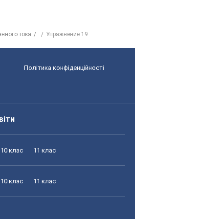
янного тока
Упражнение 19
Політика конфіденційності
віти
10 клас
11 клас
10 клас
11 клас