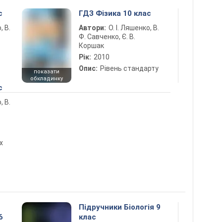
с
ГДЗ Фізика 10 клас
, В.
Автори:
О. І. Ляшенко, В.
Ф. Савченко, Є. В.
Коршак
Рік:
2010
Опис:
Рівень стандарту
показати
обкладинку
с
, В.
х
Підручники Біологія 9
6
клас