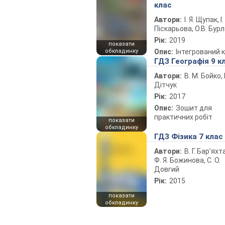
клас
Автори:
І. Я. Щупак, І.
Піскарьова, О.В. Бур
Рік:
2019
показати
обкладинку
Опис:
Інтегрований 
ГДЗ Географія 9 к
Автори:
В. М. Бойко, І
Дітчук
Рік:
2017
Опис:
Зошит для
практичних робіт
показати
обкладинку
ГДЗ Фізика 7 клас
Автори:
В. Г. Бар’яхт
Ф. Я. Божинова, С. О.
Довгий
Рік:
2015
показати
обкладинку