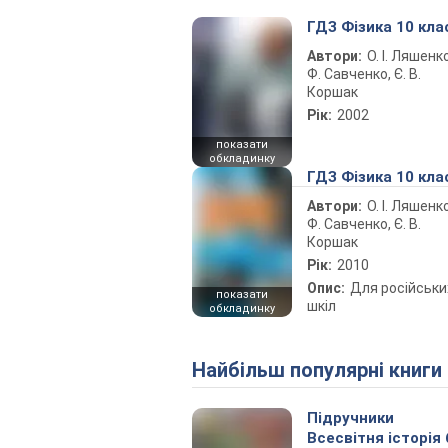
ГДЗ Фізика 10 кла
Автори:
О. І. Ляшенко
Ф. Савченко, Є. В.
Коршак
Рік:
2002
показати
обкладинку
ГДЗ Фізика 10 кла
Автори:
О. І. Ляшенко
Ф. Савченко, Є. В.
Коршак
Рік:
2010
Опис:
Для російськи
показати
шкіл
обкладинку
Найбільш популярні книги
Підручники
Всесвітня історія 