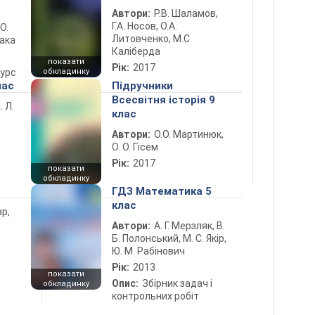
Автори:
Р.В. Шаламов,
Г.А. Носов, О.А.
 О.
Литовченко, М.С.
лака
Каліберда
показати
Рік:
2017
курс
обкладинку
лас
Підручники
Всесвітня історія 9
. Л.
клас
Автори:
О.О. Мартинюк,
О. О. Гісем
Рік:
2017
показати
обкладинку
ГДЗ Математика 5
клас
ар,
Автори:
А. Г. Мерзляк, В.
Б. Полонський, М. С. Якір,
Ю. М. Рабінович
Рік:
2013
показати
Опис:
Збірник задач і
обкладинку
контрольних робіт