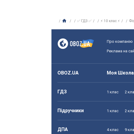
✅ ГДЗ ✅
⚡ 10 клас ⚡
Фі
Про компанію
Реклама на сай
OBOZ.UA
Моя Школа
ГДЗ
1 клас
2 кл
Підручники
1 клас
2 кл
ДПА
4 клас
9 кл