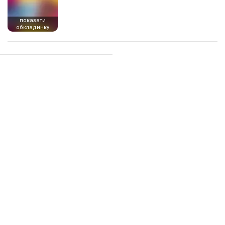
показати
обкладинку