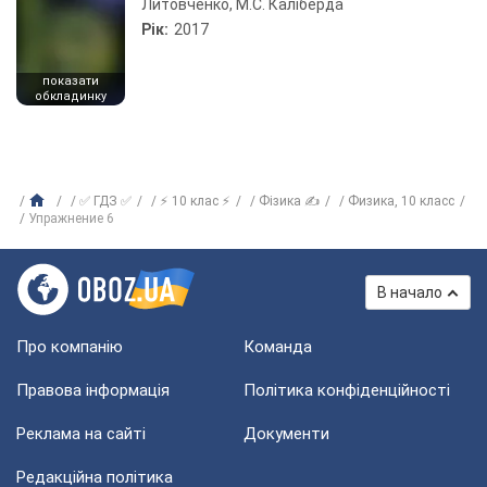
Литовченко, М.С. Каліберда
Рік:
2017
показати
обкладинку
✅ ГДЗ ✅
⚡ 10 клас ⚡
Фізика ✍
Физика, 10 класс
Упражнение 6
В начало
Про компанію
Команда
Правова інформація
Політика конфіденційності
Реклама на сайті
Документи
Редакційна політика