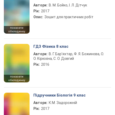
Автори:
В. М. Бойко, І. Л. Дітчук
Рік:
2017
Опис:
Зошит для практичних робіт
показати
обкладинку
ГДЗ Фізика 8 клас
Автори:
В. Г. Бар’яхтар, Ф. Я. Божинова, О.
О. Кірюхіна, С. О. Довгий
Рік:
2016
показати
обкладинку
Підручники Біологія 9 клас
Автори:
К.М. Задорожній
Рік:
2017