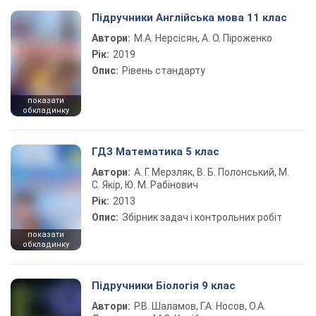
Підручники Англійська мова 11 клас
Автори:
М.А. Нерсісян, А. О. Піроженко
Рік:
2019
Опис:
Рівень стандарту
показати
обкладинку
ГДЗ Математика 5 клас
Автори:
А. Г. Мерзляк, В. Б. Полонський, М.
С. Якір, Ю. М. Рабінович
Рік:
2013
Опис:
Збірник задач і контрольних робіт
показати
обкладинку
Підручники Біологія 9 клас
Автори:
Р.В. Шаламов, Г.А. Носов, О.А.