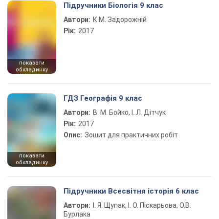
Підручники Біологія 9 клас
Автори:
К.М. Задорожній
Рік:
2017
показати
обкладинку
ГДЗ Географія 9 клас
Автори:
В. М. Бойко, І. Л. Дітчук
Рік:
2017
Опис:
Зошит для практичних робіт
показати
обкладинку
Підручники Всесвітня історія 6 клас
Автори:
І. Я. Щупак, І. О. Піскарьова, О.В.
Бурлака