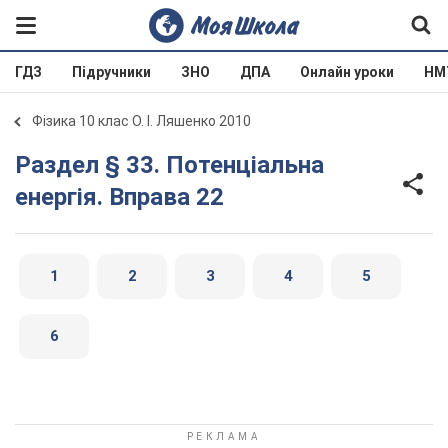
ГДЗ
Підручники
ЗНО
ДПА
Онлайн уроки
НМ
Фізика 10 клас О. І. Ляшенко 2010
Раздел § 33. Потенціальна
енергія. Вправа 22
1
2
3
4
5
6