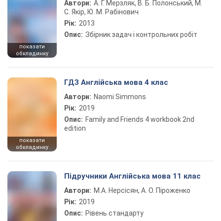
Автори:
А. Г. Мерзляк, В. Б. Полонський, М.
С. Якір, Ю. М. Рабінович
Рік:
2013
Опис:
Збірник задач і контрольних робіт
показати
обкладинку
ГДЗ Англійська мова 4 клас
Автори:
Naomi Simmons
Рік:
2019
Опис:
Family and Friends 4 workbook 2nd
edition
показати
обкладинку
Підручники Англійська мова 11 клас
Автори:
М.А. Нерсісян, А. О. Піроженко
Рік:
2019
Опис:
Рівень стандарту