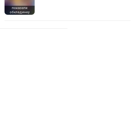
показати
обкладинку