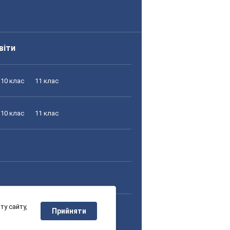
віти
10 клас
11 клас
10 клас
11 клас
у сайту,
10 клас
11 клас
Прийняти