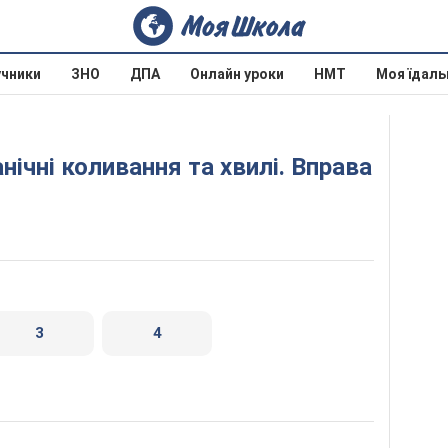
учники
ЗНО
ДПА
Онлайн уроки
НМТ
Моя їдаль
3
4