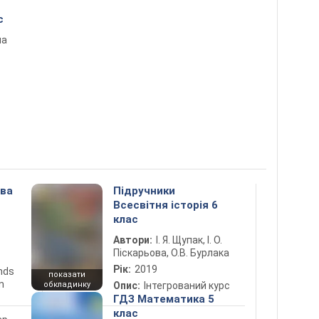
с
на
ова
Підручники
Всесвітня історія 6
клас
Автори:
І. Я. Щупак, І. О.
Піскарьова, О.В. Бурлака
Рік:
2019
ends
показати
n
обкладинку
Опис:
Інтегрований курс
ГДЗ Математика 5
клас