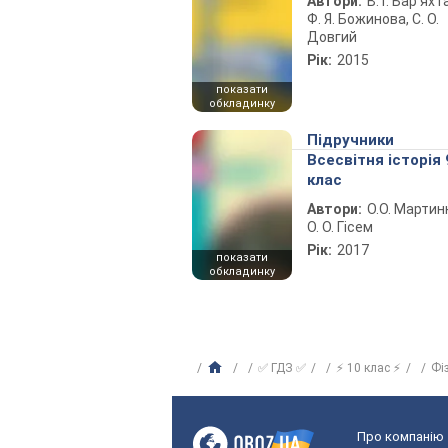
Автори:
В. Г. Бар’яхт
Ф. Я. Божинова, С. О.
Довгий
Рік:
2015
показати
обкладинку
Підручники
Всесвітня історія 
клас
Автори:
О.О. Мартин
О. О. Гісем
Рік:
2017
показати
обкладинку
✅ ГДЗ ✅
⚡ 10 клас ⚡
Фі
Про компанію