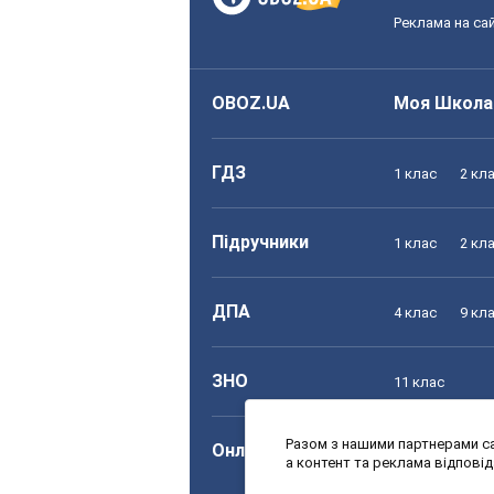
Реклама на сай
OBOZ.UA
Моя Школа
ГДЗ
1 клас
2 кл
Підручники
1 клас
2 кл
ДПА
4 клас
9 кл
ЗНО
11 клас
Разом з нашими партнерами са
Онлайн уроки
1 клас
2 кл
а контент та реклама відпові