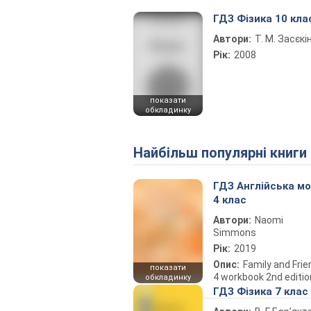
ГДЗ Фізика 10 кла
Автори:
Т. М. Засєкі
Рік:
2008
показати
обкладинку
Найбільш популярні книги
ГДЗ Англійська м
4 клас
Автори:
Naomi
Simmons
Рік:
2019
Опис:
Family and Fri
показати
4 workbook 2nd editio
обкладинку
ГДЗ Фізика 7 клас