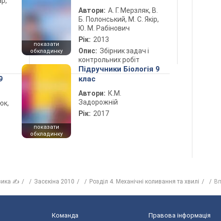
ар,
Автори:
А. Г. Мерзляк, В.
Б. Полонський, М. С. Якір,
Ю. М. Рабінович
Рік:
2013
показати
Опис:
Збірник задач і
обкладинку
контрольних робіт
Підручники Біологія 9
9
клас
Автори:
К.М.
Задорожній
юк,
Рік:
2017
показати
обкладинку
зика ✍
Засєкіна 2010
Розділ 4. Механічні коливання та хвилі
Вп
Команда
Правова інформація