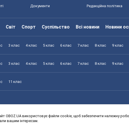
ті
Документи
Редакційна політика
Світ
Спорт
Суспільство
Всі новини
Новини ос
ас
3 клас
4 клас
5 клас
6 клас
7 клас
8 клас
9 клас
ас
3 клас
4 клас
5 клас
6 клас
7 клас
8 клас
9 клас
ас
11 клас
йт OBOZ.UA використовує файли cookie, щоб забезпечити належну робот
ас
3 клас
4 клас
5 клас
6 клас
7 клас
8 клас
9 клас
дали вашим інтересам.