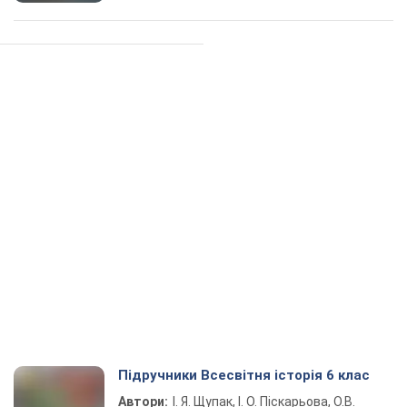
Підручники Всесвітня історія 6 клас
Автори:
І. Я. Щупак, І. О. Піскарьова, О.В.