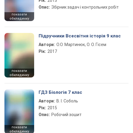
Рік:
2013
Опис:
Збірник задач і контрольних робіт
показати
обкладинку
Підручники Всесвітня історія 9 клас
Автори:
О.О. Мартинюк, О. О. Гісем
Рік:
2017
показати
обкладинку
ГДЗ Біологія 7 клас
Автори:
В. І. Соболь
Рік:
2015
Опис:
Робочий зошит
показати
обкладинку