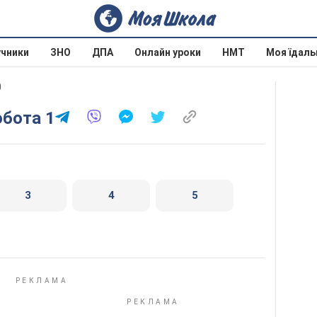
учники
ЗНО
ДПА
Онлайн уроки
НМТ
Моя їдаль
0
обота 1
3
4
5