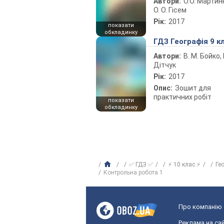
Автори:
О.О. Мартин
О. О. Гісем
Рік:
2017
показати
обкладинку
ГДЗ Географія 9 к
Автори:
В. М. Бойко, І
Дітчук
Рік:
2017
Опис:
Зошит для
практичних робіт
показати
обкладинку
✅ ГДЗ ✅
⚡ 10 клас ⚡
Ге
Контрольна робота 1
Про компанію
Реклама на сай