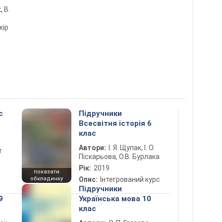
, В.
кір
с
Підручники
Всесвітня історія 6
клас
Автори:
І. Я. Щупак, І. О.
т
Піскарьова, О.В. Бурлака
Рік:
2019
показати
обкладинку
Опис:
Інтегрований курс
Підручники
9
Українська мова 10
клас