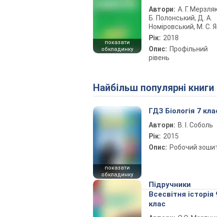
Автори:
А. Г. Мерзляк
Б. Полонський, Д. А.
Номіровський, М. С. Я
Рік:
2018
показати
Опис:
Профільний
обкладинку
рівень
Найбільш популярні книги
ГДЗ Біологія 7 кла
Автори:
В. І. Соболь
Рік:
2015
Опис:
Робочий зоши
показати
обкладинку
Підручники
Всесвітня історія 
клас