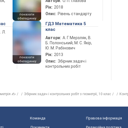
юк,
Автори:
О. П. Глазова
Рік:
2018
Опис:
Рівень стандарту
показати
обкладинку
лас
ГДЗ Математика 5
клас
. Л.
Автори:
А. Г. Мерзляк, В.
Б. Полонський, М. С. Якір,
Ю. М. Рабінович
Рік:
2013
показати
Опис:
Збірник задач і
обкладинку
контрольних робіт
ометрія ✍
Збірник задач і контрольних робіт з геометрії, 10 клас
Конт
Команда
Правова інформація
ті
Документи
Редакційна політика