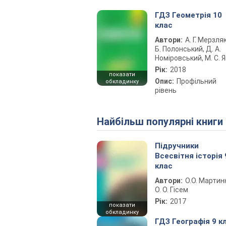
ГДЗ Геометрія 10
клас
Автори:
А. Г. Мерзляк
Б. Полонський, Д. А.
Номіровський, М. С. Я
Рік:
2018
показати
Опис:
Профільний
обкладинку
рівень
Найбільш популярні книги
Підручники
Всесвітня історія 
клас
Автори:
О.О. Мартин
О. О. Гісем
Рік:
2017
показати
обкладинку
ГДЗ Географія 9 к