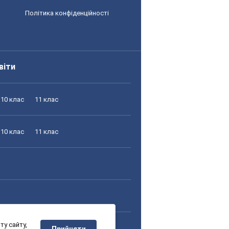
Політика конфіденційності
віти
10 клас
11 клас
10 клас
11 клас
у сайту,
10 клас
11 клас