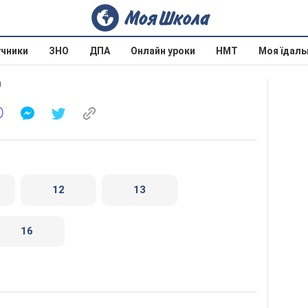
учники
ЗНО
ДПА
Онлайн уроки
НМТ
Моя їдаль
0
12
13
16