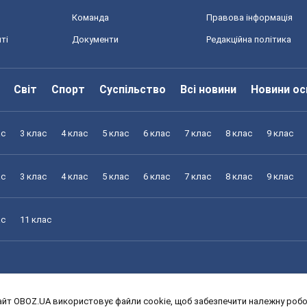
Команда
Правова інформація
ті
Документи
Редакційна політика
Світ
Спорт
Суспільство
Всі новини
Новини ос
ас
3 клас
4 клас
5 клас
6 клас
7 клас
8 клас
9 клас
ас
3 клас
4 клас
5 клас
6 клас
7 клас
8 клас
9 клас
ас
11 клас
йт OBOZ.UA використовує файли cookie, щоб забезпечити належну робот
ас
3 клас
4 клас
5 клас
6 клас
7 клас
8 клас
9 клас