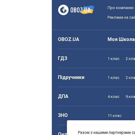
Про компанію
Реклама на сай
OBOZ.UA
Моя Школа
ГДЗ
1 клас
2 кл
Підручники
1 клас
2 кл
ДПА
4 клас
9 кл
ЗНО
11 клас
Разом з нашими партнерами са
Онлайн уроки
1 клас
2 кл