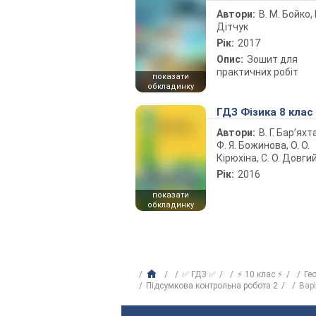
Автори:
В. М. Бойко, І
Дітчук
Рік:
2017
Опис:
Зошит для
практичних робіт
показати
обкладинку
ГДЗ Фізика 8 клас
Автори:
В. Г. Бар’яхт
Ф. Я. Божинова, О. О.
Кірюхіна, С. О. Довги
Рік:
2016
показати
обкладинку
✅ ГДЗ ✅
⚡ 10 клас ⚡
Ге
Підсумкова контрольна робота 2
Варі