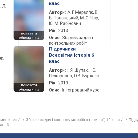
клас
. Л.
Автори:
А. Г. Мерзляк, В.
Б. Полонський, М. С. Якір,
Ю. М. Рабінович
Рік:
2013
показати
Опис:
Збірник задач і
обкладинку
контрольних робіт
Підручники
Всесвітня історія 6
ар,
клас
й
Автори:
І. Я. Щупак, І. О.
Піскарьова, О.В. Бурлака
Рік:
2019
показати
обкладинку
Опис:
Інтегрований курс
ометрія ✍
Збірник задач і контрольних робіт з геометрії, 10 клас
Підс
ант 3