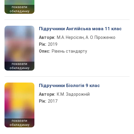
показати
обкладинку
Підручники Англійська мова 11 клас
Автори:
М.А. Нерсісян, А. О. Піроженко
Рік:
2019
Опис:
Рівень стандарту
показати
обкладинку
Підручники Біологія 9 клас
Автори:
К.М. Задорожній
Рік:
2017
показати
обкладинку