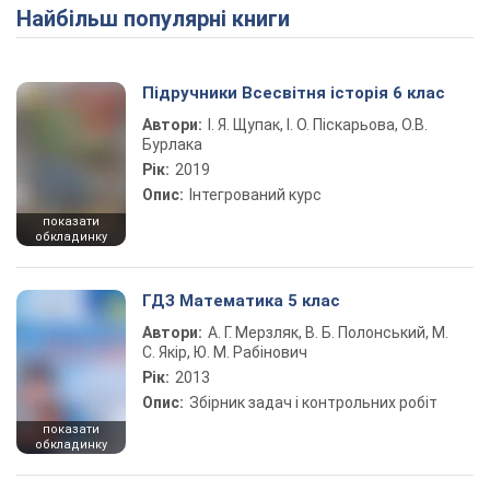
Найбільш популярні книги
Підручники Всесвітня історія 6 клас
Автори:
І. Я. Щупак, І. О. Піскарьова, О.В.
Бурлака
Рік:
2019
Опис:
Інтегрований курс
показати
обкладинку
ГДЗ Математика 5 клас
Автори:
А. Г. Мерзляк, В. Б. Полонський, М.
С. Якір, Ю. М. Рабінович
Рік:
2013
Опис:
Збірник задач і контрольних робіт
показати
обкладинку