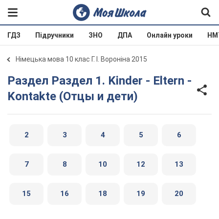
ГДЗ
Підручники
ЗНО
ДПА
Онлайн уроки
НМ
Німецька мова 10 клас Г. І. Вороніна 2015
Раздел Раздел 1. Kinder - Eltern -
Kontakte (Отцы и дети)
2
3
4
5
6
7
8
10
12
13
15
16
18
19
20