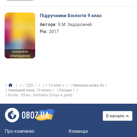
Підручники Біологія 9 клас
Автори:
К.М. Задорожній
Рік:
2017
показати
обкладинку
✅ ГДЗ ✅
⚡ 10 клас ⚡
Німецька мова ✍
Немецкий язык, 10 класс
Раздел 1
Kinder - Eltern - Kontakte (Отцы и дети)
В начало
Про компанію
Команда