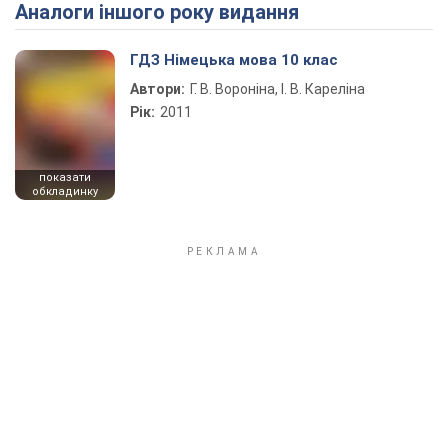
Аналоги іншого року видання
Play Video
ГДЗ Німецька мова 10 клас
Автори:
Г. В. Вороніна, І. В. Кареліна
Рік:
2011
показати
обкладинку