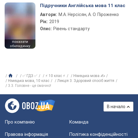
Підручники Англійська мова 11 клас
Автори:
М.А. Нерсісян, А. О. Піроженко
Рік:
2019
Опис:
Рівень стандарту
показати
обкладинку
✅ ГДЗ ✅
⚡ 10 клас ⚡
Німецька мова ✍
Німецька мова, 10 клас
Лекція 3. Здоровий спосіб життя
3.3. Головне - це смачно!
В начало
Про компанію
Команда
Правова інформація
Політика конфіденційності