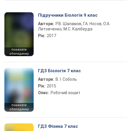
Підручники Біологія 9 клас
Автори:
Р.В. Шаламов, Г.А. Носов, О.А.
Литовченко, М.С. Каліберда
Рік:
2017
показати
обкладинку
ГДЗ Біологія 7 клас
Автори:
В. І. Соболь
Рік:
2015
Опис:
Робочий зошит
показати
обкладинку
ГДЗ Фізика 7 клас