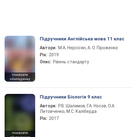
Підручники Англійська мова 11 клас
Автори:
М.А. Нерсісян, А. О. Піроженко
Рік:
2019
Опис:
Рівень стандарту
показати
обкладинку
Підручники Біологія 9 клас
Автори:
Р.В. Шаламов, Г.А. Носов, О.А.
Литовченко, М.С. Каліберда
Рік:
2017
показати