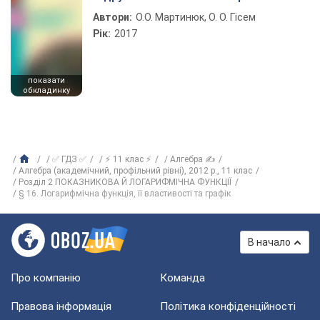
Автори:
О.О. Мартинюк, О. О. Гісем
Рік:
2017
показати
обкладинку
✅ ГДЗ ✅
⚡ 11 клас ⚡
Алгебра ✍
Алгебра (академічний, профільний рівні), 2012 р., 11 клас
Розділ 2 ПОКАЗНИКОВА Й ЛОГАРИФМІЧНА ФУНКЦІЇ
§ 16. Логарифмічна функція, її властивості та графік
В начало
Про компанію
Команда
Правова інформація
Політика конфіденційності