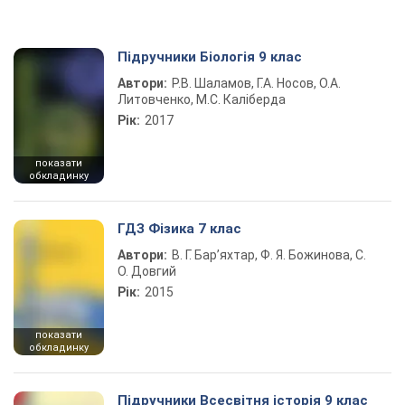
Підручники Біологія 9 клас
Автори:
Р.В. Шаламов, Г.А. Носов, О.А.
Литовченко, М.С. Каліберда
Рік:
2017
показати
обкладинку
ГДЗ Фізика 7 клас
Автори:
В. Г. Бар’яхтар, Ф. Я. Божинова, С.
О. Довгий
Рік:
2015
показати
обкладинку
Підручники Всесвітня історія 9 клас