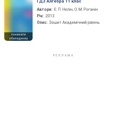
ГДЗ Алгебра 11 клас
Автори:
Є. П. Нелін, О. М. Роганін
Рік:
2013
Опис:
Зошит Академічний рівень
показати
обкладинку