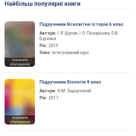
Найбільш популярні книги
Play Video
Підручники Всесвітня історія 6 клас
Автори:
І. Я. Щупак, І. О. Піскарьова, О.В.
Бурлака
Рік:
2019
Опис:
Інтегрований курс
показати
обкладинку
Підручники Біологія 9 клас
Автори:
К.М. Задорожній
Рік:
2017
показати
обкладинку