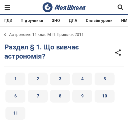
ГДЗ
Підручники
ЗНО
ДПА
Онлайн уроки
НМ
Астрономія 11 клас М. П. Пришляк 2011
Раздел § 1. Що вивчає
астрономія?
1
2
3
4
5
6
7
8
9
10
11