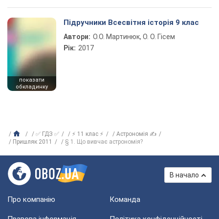
Підручники Всесвітня історія 9 клас
Автори:
О.О. Мартинюк, О. О. Гісем
Рік:
2017
показати
обкладинку
✅ ГДЗ ✅
⚡ 11 клас ⚡
Астрономія ✍
Пришляк 2011
§ 1. Що вивчає астрономія?
В начало
Про компанію
Команда