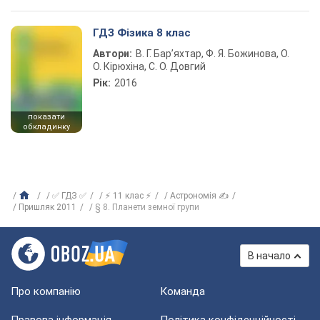
ГДЗ Фізика 8 клас
Автори:
В. Г. Бар’яхтар, Ф. Я. Божинова, О.
О. Кірюхіна, С. О. Довгий
Рік:
2016
показати
обкладинку
✅ ГДЗ ✅
⚡ 11 клас ⚡
Астрономія ✍
Пришляк 2011
§ 8. Планети земної групи
В начало
Про компанію
Команда