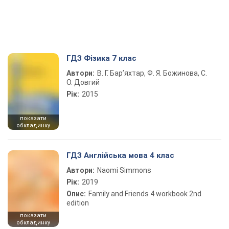
ГДЗ Фізика 7 клас
Автори:
В. Г. Бар’яхтар, Ф. Я. Божинова, С.
О. Довгий
Рік:
2015
показати
обкладинку
ГДЗ Англійська мова 4 клас
Автори:
Naomi Simmons
Рік:
2019
Опис:
Family and Friends 4 workbook 2nd
edition
показати
обкладинку