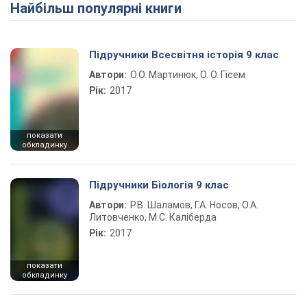
Найбільш популярні книги
Play Video
Підручники Всесвітня історія 9 клас
Автори:
О.О. Мартинюк, О. О. Гісем
Рік:
2017
показати
обкладинку
Підручники Біологія 9 клас
Автори:
Р.В. Шаламов, Г.А. Носов, О.А.
Литовченко, М.С. Каліберда
Рік:
2017
показати
обкладинку