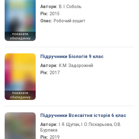
Автори:
В. І. Соболь
Рік:
2015
Опис:
Робочий зошит
показати
обкладинку
Підручники Біологія 9 клас
Автори:
К.М. Задорожній
Рік:
2017
показати
обкладинку
Підручники Всесвітня історія 6 клас
Автори:
І. Я. Щупак, І. О. Піскарьова, О.В.
Бурлака
Рік:
2019