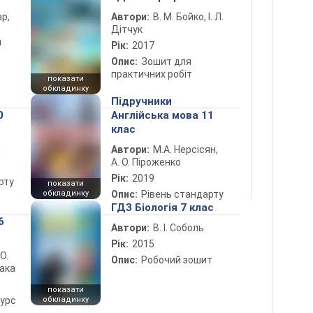
ар,
Автори:
В. М. Бойко, І. Л.
Дітчук
й
Рік:
2017
Опис:
Зошит для
практичних робіт
показати
обкладинку
Підручники
0
Англійська мова 11
клас
а
Автори:
М.А. Нерсісян,
А. О. Піроженко
Рік:
2019
рту
показати
обкладинку
Опис:
Рівень стандарту
ГДЗ Біологія 7 клас
6
Автори:
В. І. Соболь
Рік:
2015
 О.
Опис:
Робочий зошит
лака
показати
курс
обкладинку