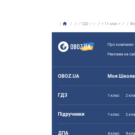
✅ ГДЗ ✅
⚡ 11 клас ⚡
Фі
Про компанію
Реклама на сай
OBOZ.UA
Моя Школа
ГДЗ
1 клас
2 кл
Підручники
1 клас
2 кл
ДПА
4 клас
9 кл