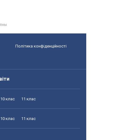
олны
Політика конфіденційності
віти
10 клас
11 клас
10 клас
11 клас