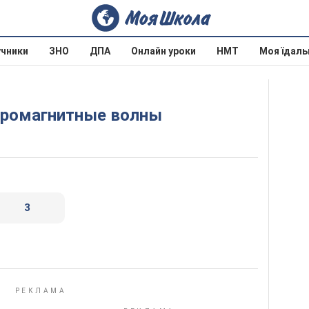
учники
ЗНО
ДПА
Онлайн уроки
НМТ
Моя їдаль
ктромагнитные волны
3