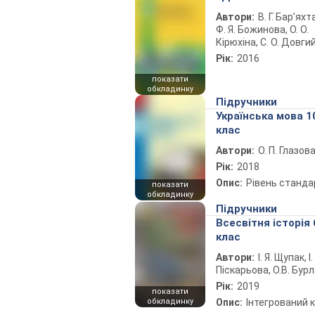
Автори:
В. Г. Бар’яхт
Ф. Я. Божинова, О. О.
Кірюхіна, С. О. Довги
Рік:
2016
показати
обкладинку
Підручники
Українська мова 1
клас
Автори:
О. П. Глазов
Рік:
2018
Опис:
Рівень станда
показати
обкладинку
Підручники
Всесвітня історія 
клас
Автори:
І. Я. Щупак, І.
Піскарьова, О.В. Бур
Рік:
2019
показати
обкладинку
Опис:
Інтегрований 