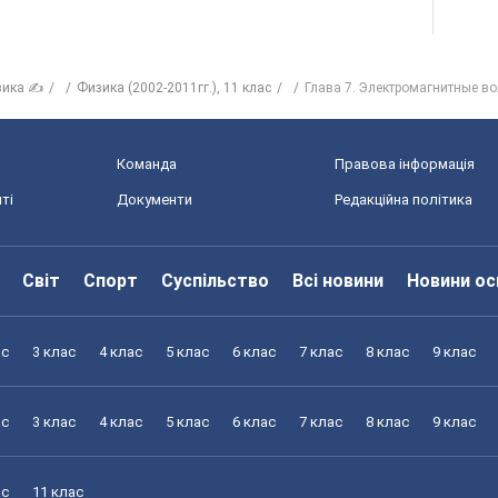
зика ✍
Физика (2002-2011гг.), 11 клас
Глава 7. Электромагнитные в
Команда
Правова інформація
ті
Документи
Редакційна політика
Світ
Спорт
Суспільство
Всі новини
Новини ос
ас
3 клас
4 клас
5 клас
6 клас
7 клас
8 клас
9 клас
ас
3 клас
4 клас
5 клас
6 клас
7 клас
8 клас
9 клас
ас
11 клас