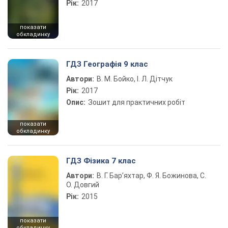
Рік:
2017
показати
обкладинку
ГДЗ Географія 9 клас
Автори:
В. М. Бойко, І. Л. Дітчук
Рік:
2017
Опис:
Зошит для практичних робіт
показати
обкладинку
ГДЗ Фізика 7 клас
Автори:
В. Г. Бар’яхтар, Ф. Я. Божинова, С.
О. Довгий
Рік:
2015
показати
обкладинку