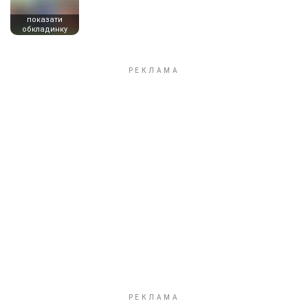
показати
обкладинку