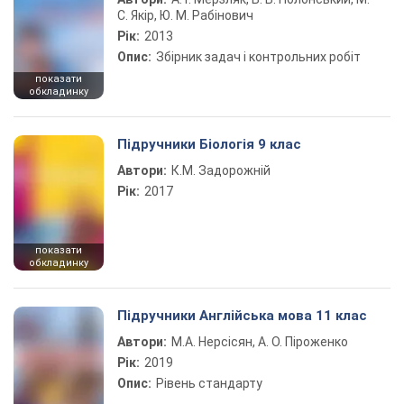
С. Якір, Ю. М. Рабінович
Рік:
2013
Опис:
Збірник задач і контрольних робіт
показати
обкладинку
Підручники Біологія 9 клас
Автори:
К.М. Задорожній
Рік:
2017
показати
обкладинку
Підручники Англійська мова 11 клас
Автори:
М.А. Нерсісян, А. О. Піроженко
Рік:
2019
Опис:
Рівень стандарту