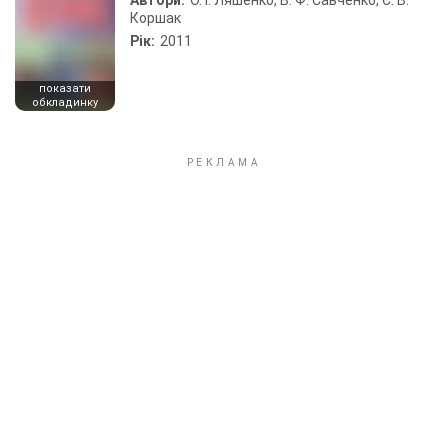
Автори:
О. І. Ляшенко, В. Ф. Савченко, Є. В.
Коршак
Рік:
2011
показати
обкладинку