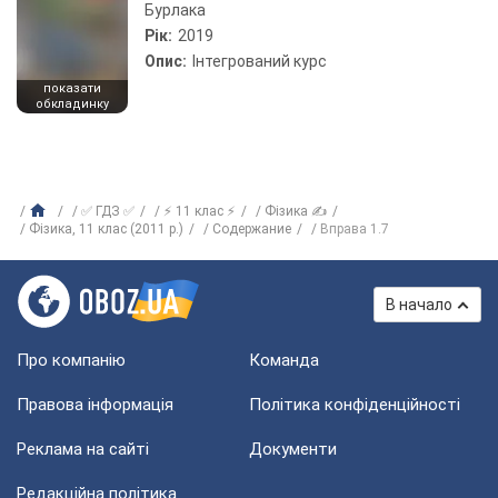
Бурлака
Рік:
2019
Опис:
Інтегрований курс
показати
обкладинку
✅ ГДЗ ✅
⚡ 11 клас ⚡
Фізика ✍
Фiзика, 11 клас (2011 р.)
Содержание
Вправа 1.7
В начало
Про компанію
Команда
Правова інформація
Політика конфіденційності
Реклама на сайті
Документи
Редакційна політика