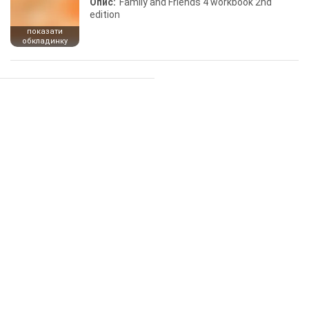
Опис:
Family and Friends 4 workbook 2nd
edition
показати
обкладинку