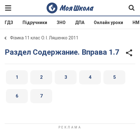
ГДЗ
Підручники
ЗНО
ДПА
Онлайн уроки
НМ
Фізика 11 клас О. І. Ляшенко 2011
Раздел Содержание. Вправа 1.7
1
2
3
4
5
6
7