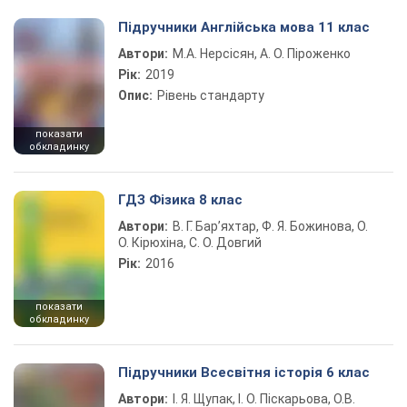
Підручники Англійська мова 11 клас
Автори:
М.А. Нерсісян, А. О. Піроженко
Рік:
2019
Опис:
Рівень стандарту
показати
обкладинку
ГДЗ Фізика 8 клас
Автори:
В. Г. Бар’яхтар, Ф. Я. Божинова, О.
О. Кірюхіна, С. О. Довгий
Рік:
2016
показати
обкладинку
Підручники Всесвітня історія 6 клас
Автори:
І. Я. Щупак, І. О. Піскарьова, О.В.