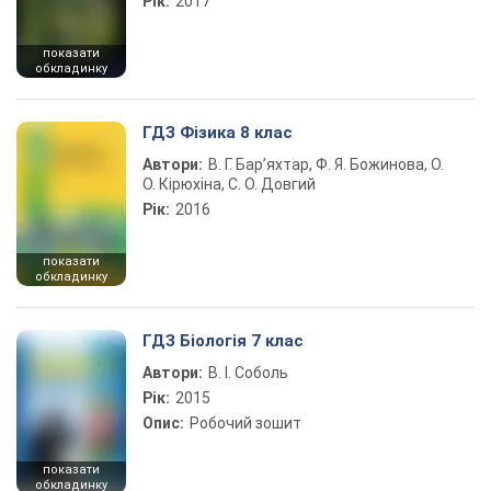
Рік:
2017
показати
обкладинку
ГДЗ Фізика 8 клас
Автори:
В. Г. Бар’яхтар, Ф. Я. Божинова, О.
О. Кірюхіна, С. О. Довгий
Рік:
2016
показати
обкладинку
ГДЗ Біологія 7 клас
Автори:
В. І. Соболь
Рік:
2015
Опис:
Робочий зошит
показати
обкладинку