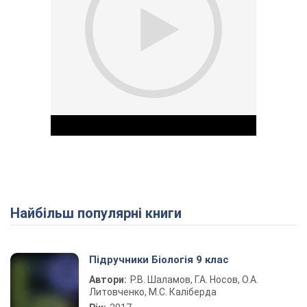
Найбільш популярні книги
Play Video
Підручники Біологія 9 клас
Автори:
Р.В. Шаламов, Г.А. Носов, О.А.
Литовченко, М.С. Каліберда