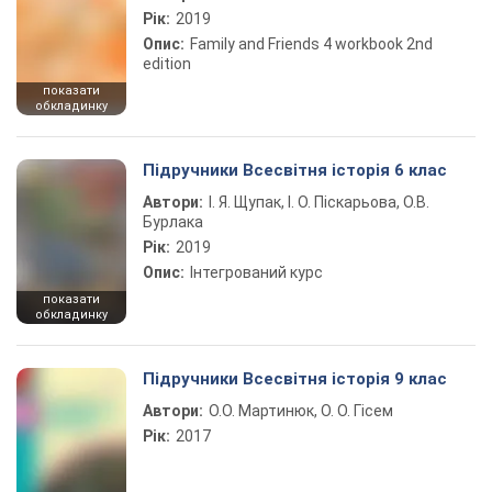
Рік:
2019
Опис:
Family and Friends 4 workbook 2nd
edition
показати
обкладинку
Підручники Всесвітня історія 6 клас
Автори:
І. Я. Щупак, І. О. Піскарьова, О.В.
Бурлака
Рік:
2019
Опис:
Інтегрований курс
показати
обкладинку
Підручники Всесвітня історія 9 клас
Автори:
О.О. Мартинюк, О. О. Гісем
Рік:
2017