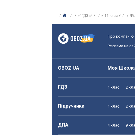
✅ ГДЗ ✅
⚡ 11 клас ⚡
Фі
Про компанію
Реклама на сай
OBOZ.UA
Моя Школа
ГДЗ
1 клас
2 кл
Підручники
1 клас
2 кл
ДПА
4 клас
9 кл