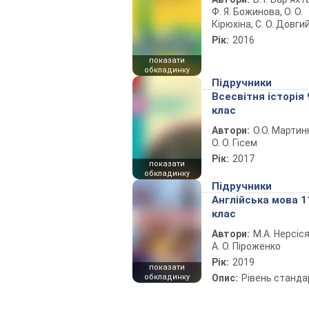
Ф. Я. Божинова, О. О.
Кірюхіна, С. О. Довги
Рік:
2016
показати
обкладинку
Підручники
Всесвітня історія 
клас
Автори:
О.О. Мартин
О. О. Гісем
Рік:
2017
показати
обкладинку
Підручники
Англійська мова 1
клас
Автори:
М.А. Нерсіся
А. О. Піроженко
Рік:
2019
показати
обкладинку
Опис:
Рівень станда