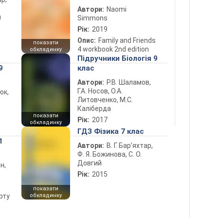
Автори:
Naomi
й
Simmons
Рік:
2019
Опис:
Family and Friends
показати
4 workbook 2nd edition
обкладинку
Підручники Біологія 9
9
клас
Автори:
Р.В. Шаламов,
Г.А. Носов, О.А.
юк,
Литовченко, М.С.
Каліберда
показати
Рік:
2017
обкладинку
ГДЗ Фізика 7 клас
1
Автори:
В. Г. Бар’яхтар,
Ф. Я. Божинова, С. О.
Довгий
н,
Рік:
2015
показати
рту
обкладинку