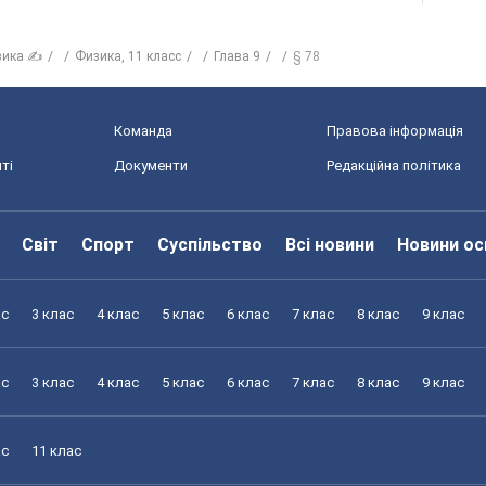
зика ✍
Физика, 11 класс
Глава 9
§ 78
Команда
Правова інформація
ті
Документи
Редакційна політика
Світ
Спорт
Суспільство
Всі новини
Новини ос
ас
3 клас
4 клас
5 клас
6 клас
7 клас
8 клас
9 клас
ас
3 клас
4 клас
5 клас
6 клас
7 клас
8 клас
9 клас
ас
11 клас