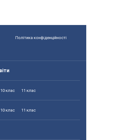
Політика конфіденційності
віти
10 клас
11 клас
10 клас
11 клас