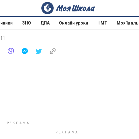
учники
ЗНО
ДПА
Онлайн уроки
НМТ
Моя їдаль
011